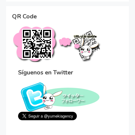
QR Code
Síguenos en Twitter