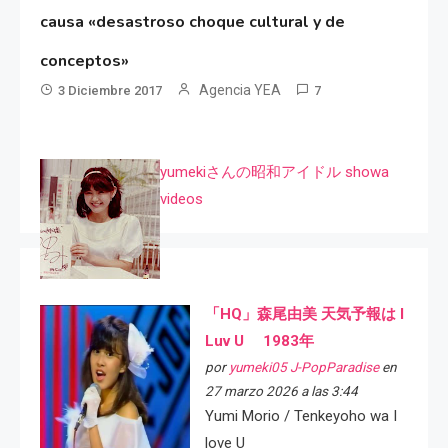
causa «desastroso choque cultural y de
conceptos»
Agencia YEA
3 Diciembre 2017
7
yumekiさんの昭和アイドル showa
videos
「HQ」森尾由美 天気予報は I
Luv U 1983年
por
yumeki05 J-PopParadise
en
27 marzo 2026 a las 3:44
Yumi Morio / Tenkeyoho wa I
love U