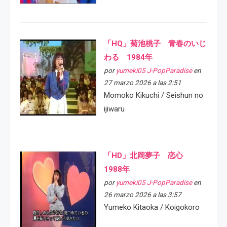
「HQ」菊池桃子 青春のいじ
わる 1984年
por
yumeki05 J-PopParadise
en
27 marzo 2026 a las 2:51
Momoko Kikuchi / Seishun no
ijiwaru
「HD」北岡夢子 恋心
1988年
por
yumeki05 J-PopParadise
en
26 marzo 2026 a las 3:57
Yumeko Kitaoka / Koigokoro