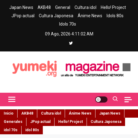
Skip
Japan News
AKB48
General
Cultura idol
Hello! Project
to
JPop actual
Cultura Japonesa
Ánime News
Idols 80s
content
Idols 70s
09 Ago, 2026
4:11:03 AM
Yumeki Magazine
Jpop y musica idol – Tu portal de jpop, movimiento idol y cultura
japonesa en español
Inicio
AKB48
Cultura idol
Ánime News
Japan News
Generales
JPop actual
Hello! Project
Cultura Japonesa
idol 70s
idol 80s