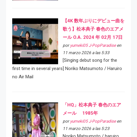
【4K 数年ぶりにデビュー曲を
歌う】松本典子 春色のエアメ
ール O.A. 2024 年 02月 17日
por
yumeki05 J-PopParadise
en
11 marzo 2026 a las 5:33
[Singing debut song for the
first time in several years] Noriko Matsumoto / Haruiro
no Air Mail
「HQ」松本典子 春色のエア
メール 1985年
por
yumeki05 J-PopParadise
en
11 marzo 2026 a las 5:23
Noriko Matsumoto / haruiro