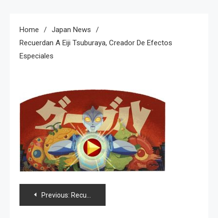
Home
Japan News
Recuerdan A Eiji Tsuburaya, Creador De Efectos
Especiales
Navegación
Previous:
Recuerdan a Eiji Tsuburaya, creador de efectos especiales
de