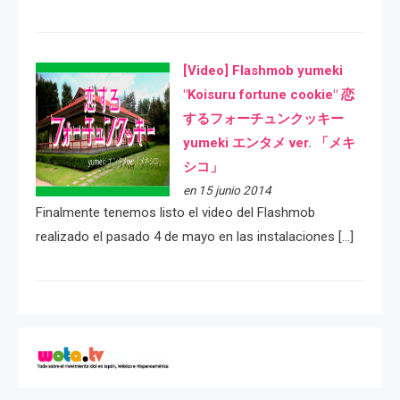
[Video] Flashmob yumeki
"Koisuru fortune cookie" 恋
するフォーチュンクッキー
yumeki エンタメ ver. 「メキ
シコ」
en 15 junio 2014
Finalmente tenemos listo el video del Flashmob
realizado el pasado 4 de mayo en las instalaciones […]