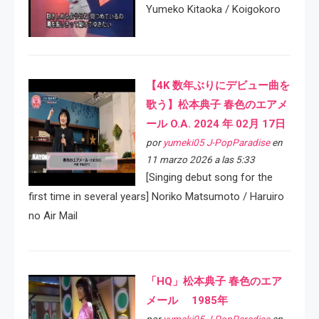
Yumeko Kitaoka / Koigokoro
【4K 数年ぶりにデビュー曲を
歌う】松本典子 春色のエアメ
ール O.A. 2024 年 02月 17日
por
yumeki05 J-PopParadise
en
11 marzo 2026 a las 5:33
[Singing debut song for the
first time in several years] Noriko Matsumoto / Haruiro
no Air Mail
「HQ」松本典子 春色のエア
メール 1985年
por
yumeki05 J-PopParadise
en