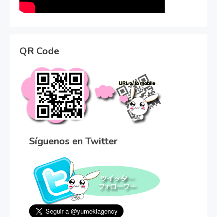
QR Code
Síguenos en Twitter