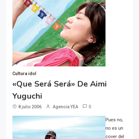
Cultura idol
«Que Será Será» De Aimi
Yuguchi
0
8 julio 2006
Agencia YEA
Pues no,
no es un
cover del