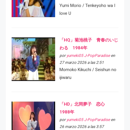
Yumi Morio / Tenkeyoho wa I
love U
「HQ」菊池桃子 青春のいじ
わる 1984年
por
yumeki05 J-PopParadise
en
27 marzo 2026 a las 2:51
Momoko Kikuchi / Seishun no
ijiwaru
「HD」北岡夢子 恋心
1988年
por
yumeki05 J-PopParadise
en
26 marzo 2026 a las 3:57