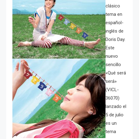
clásico
tema en
español-
inglés de
Doris Day.
Este
nuevo
sencillo
«Qué será
será»
(VICL-
36070)
lanzado el
5 de julio
es un
tema