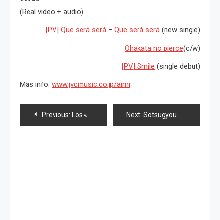
(Real video + audio)
[PV] Que será será
–
Que será será
(new single)
Ohakata no pierce
(c/w)
[PV] Smile
(single debut)
Más info:
www.jvcmusic.co.jp/aimi
Navegación
Previous:
Los «Matsuri» de verano en Japón
Next:
Sotsugyou Omedeto, Yuki Maeda
de
entradas