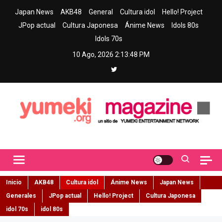
Skip
Japan News
AKB48
General
Cultura idol
Hello! Project
to
JPop actual
Cultura Japonesa
Ánime News
Idols 80s
content
Idols 70s
10 Ago, 2026
2:13:49 PM
Yumeki Magazine
Jpop y musica idol – Tu portal de jpop, movimiento idol y cultura
japonesa en español
Inicio
AKB48
Cultura idol
Ánime News
Japan News
Generales
JPop actual
Hello! Project
Cultura Japonesa
idol 70s
idol 80s