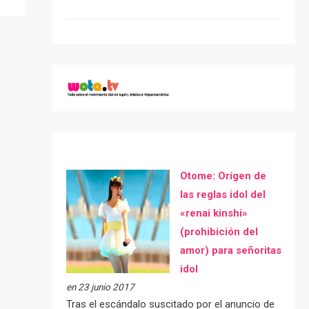
Otome: Orígen de
las reglas idol del
«renai kinshi»
(prohibición del
amor) para señoritas
idol
en 23 junio 2017
Tras el escándalo suscitado por el anuncio de