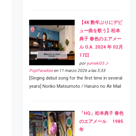
【4K 数年ぶりにデビ
ュー曲を歌う】松本
典子 春色のエアメー
ル O.A. 2024 年 02月
17日
por
yumeki05 J-
PopParadise
en 11 marzo 2026 a las 5:33
[Singing debut song for the first time in several
years] Noriko Matsumoto / Haruiro no Air Mail
「HQ」松本典子 春色
のエアメール 1985
年