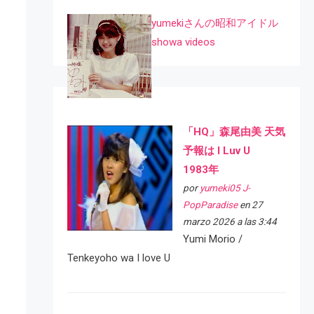
yumekiさんの昭和アイドル
showa videos
「HQ」森尾由美 天気
予報は I Luv U
1983年
por
yumeki05 J-
PopParadise
en 27
marzo 2026 a las 3:44
Yumi Morio /
Tenkeyoho wa I love U