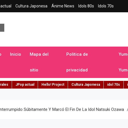
actual
Cultura Japonesa
Ánime News
Idols 80s
Idols 70s
a japonesa en español
o
Inicio
Mapa del
Politica de
Yume
sitio
privacidad
Yume
rales
JPop actual
Hello! Project
Cultura Japonesa
idol 70s
nterrumpido Súbitamente Y Marcó El Fin De La Idol Natsuki Ozawa