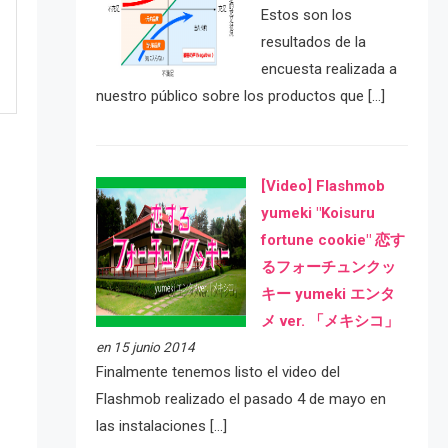
Estos son los
resultados de la
encuesta realizada a
nuestro público sobre los productos que […]
[Video] Flashmob
yumeki "Koisuru
fortune cookie" 恋す
るフォーチュンクッ
キー yumeki エンタ
メ ver. 「メキシコ」
e
en 15 junio 2014
Finalmente tenemos listo el video del
Flashmob realizado el pasado 4 de mayo en
las instalaciones […]