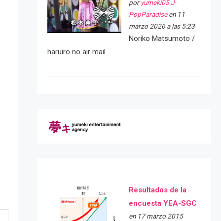
por
yumeki05 J-
PopParadise
en 11
marzo 2026 a las 5:23
Noriko Matsumoto /
haruiro no air mail
Resultados de la
encuesta YEA-SGC
en 17 marzo 2015