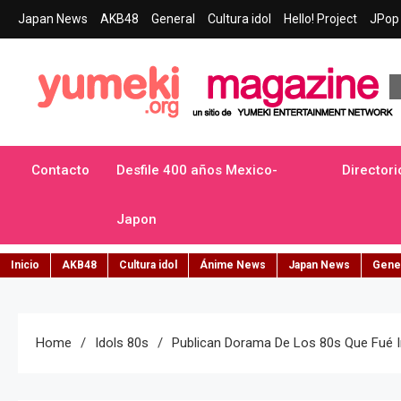
Skip
Japan News
AKB48
General
Cultura idol
Hello! Project
JPop 
to
content
Yumeki Magazine
Jpop y musica idol – Tu portal de jpop, movimiento idol y cultur
Contacto
Desfile 400 años Mexico-
Directori
Japon
Inicio
AKB48
Cultura idol
Ánime News
Japan News
Gene
Home
Idols 80s
Publican Dorama De Los 80s Que Fué I