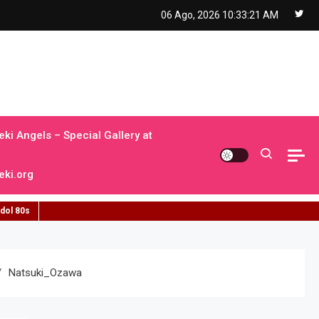
06 Ago, 2026
10:33:22 AM
ki Angels – Special Gallery at
ki.org
idol 80s
Natsuki_Ozawa