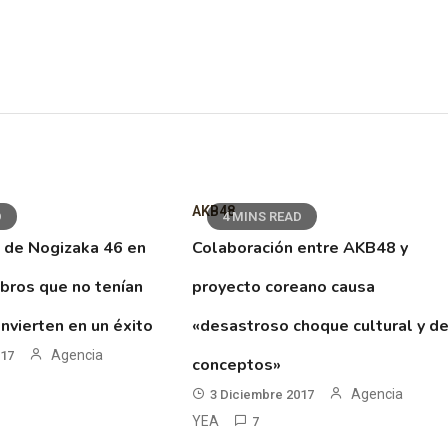
AKB48
D
4 MINS READ
 de Nogizaka 46 en
Colaboración entre AKB48 y
ibros que no tenían
proyecto coreano causa
nvierten en un éxito
«desastroso choque cultural y d
Agencia
017
conceptos»
Agencia
3 Diciembre 2017
YEA
7