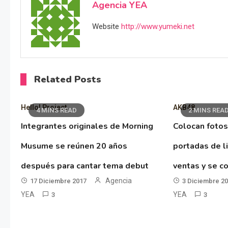
Agencia YEA
Website
http://www.yumeki.net
Related Posts
Hello! Project
AKB48
4 MINS READ
2 MINS REA
Integrantes originales de Morning
Colocan fotos
Musume se reúnen 20 años
portadas de l
después para cantar tema debut
ventas y se co
Agencia
17 Diciembre 2017
3 Diciembre 2
YEA
YEA
3
3