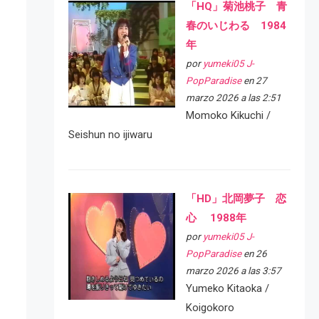
「HQ」菊池桃子 青
春のいじわる 1984
年
por
yumeki05 J-
PopParadise
en 27
marzo 2026 a las 2:51
Momoko Kikuchi /
Seishun no ijiwaru
「HD」北岡夢子 恋
心 1988年
por
yumeki05 J-
PopParadise
en 26
marzo 2026 a las 3:57
Yumeko Kitaoka /
Koigokoro