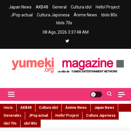
Skip
Japan News
AKB48
General
Cultura idol
Hello! Project
to
JPop actual
Cultura Japonesa
Ánime News
Idols 80s
content
Idols 70s
08 Ago, 2026
3:37:49 AM
Yumeki Magazine
Jpop y musica idol – Tu portal de jpop, movimiento idol y cultura
japonesa en español
Inicio
AKB48
Cultura idol
Ánime News
Japan News
Generales
JPop actual
Hello! Project
Cultura Japonesa
idol 70s
idol 80s