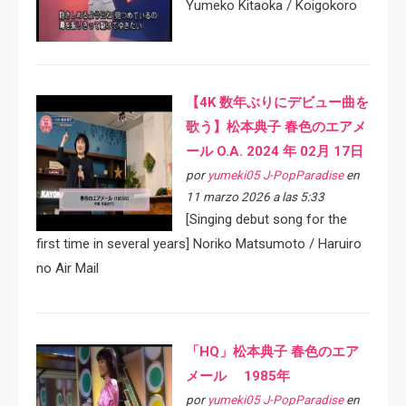
Yumeko Kitaoka / Koigokoro
【4K 数年ぶりにデビュー曲を
歌う】松本典子 春色のエアメ
ール O.A. 2024 年 02月 17日
por
yumeki05 J-PopParadise
en
11 marzo 2026 a las 5:33
[Singing debut song for the
first time in several years] Noriko Matsumoto / Haruiro
no Air Mail
「HQ」松本典子 春色のエア
メール 1985年
por
yumeki05 J-PopParadise
en