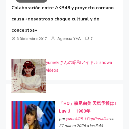
Colaboración entre AKB48 y proyecto coreano
causa «desastroso choque cultural y de
conceptos»
Agencia YEA
3 Diciembre 2017
7
yumekiさんの昭和アイドル showa
videos
「HQ」森尾由美 天気予報は I
Luv U 1983年
por
yumeki05 J-PopParadise
en
27 marzo 2026 a las 3:44