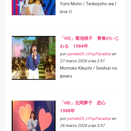
Yumi Morio / Tenkeyoho wa I
love U
「HQ」菊池桃子 青春のいじ
わる 1984年
por
yumeki05 J-PopParadise
en
27 marzo 2026 a las 2:51
Momoko Kikuchi / Seishun no
ijiwaru
「HD」北岡夢子 恋心
1988年
por
yumeki05 J-PopParadise
en
26 marzo 2026 a las 3:57