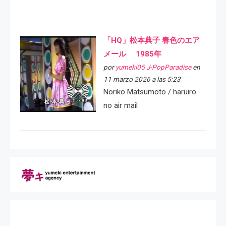
「HQ」松本典子 春色のエア
メール 1985年
por
yumeki05 J-PopParadise
en
11 marzo 2026 a las 5:23
Noriko Matsumoto / haruiro
no air mail