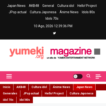
Skip
Japan News
AKB48
General
Cultura idol
Hello! Project
to
JPop actual
Cultura Japonesa
Ánime News
Idols 80s
content
Idols 70s
10 Ago, 2026
12:39:38 PM
Yumeki Magazine
Jpop y musica idol – Tu portal de jpop, movimiento idol y cultura
japonesa en español
Inicio
AKB48
Cultura idol
Ánime News
Japan News
Generales
JPop actual
Hello! Project
Cultura Japonesa
idol 70s
idol 80s