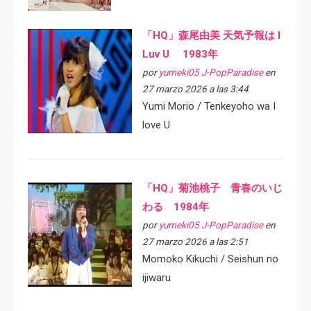
「HQ」森尾由美 天気予報は I
Luv U 1983年
por
yumeki05 J-PopParadise
en
27 marzo 2026 a las 3:44
Yumi Morio / Tenkeyoho wa I
love U
「HQ」菊池桃子 青春のいじ
わる 1984年
por
yumeki05 J-PopParadise
en
27 marzo 2026 a las 2:51
Momoko Kikuchi / Seishun no
ijiwaru