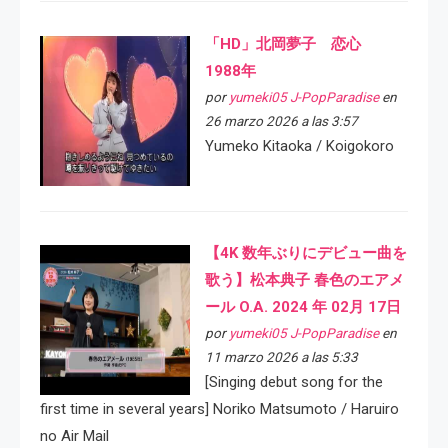
「HD」北岡夢子 恋心
1988年
por
yumeki05 J-PopParadise
en
26 marzo 2026 a las 3:57
Yumeko Kitaoka / Koigokoro
【4K 数年ぶりにデビュー曲を
歌う】松本典子 春色のエアメ
ール O.A. 2024 年 02月 17日
por
yumeki05 J-PopParadise
en
11 marzo 2026 a las 5:33
[Singing debut song for the
first time in several years] Noriko Matsumoto / Haruiro
no Air Mail