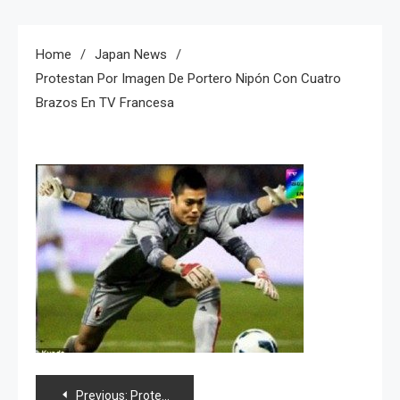
Home
Japan News
Protestan Por Imagen De Portero Nipón Con Cuatro
Brazos En TV Francesa
Navegación
Previous:
Protestan por imagen de portero nipón con cuatro brazos en TV francesa