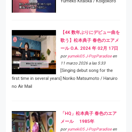
Yumeko Kitaoka / Koigokoro
【4K 数年ぶりにデビュー曲を
歌う】松本典子 春色のエアメ
ール O.A. 2024 年 02月 17日
por
yumeki05 J-PopParadise
en
11 marzo 2026 a las 5:33
[Singing debut song for the
first time in several years] Noriko Matsumoto / Haruiro
no Air Mail
「HQ」松本典子 春色のエア
メール 1985年
por
yumeki05 J-PopParadise
en