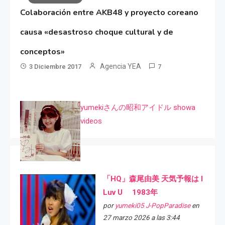
Colaboración entre AKB48 y proyecto coreano
causa «desastroso choque cultural y de
conceptos»
Agencia YEA
3 Diciembre 2017
7
yumekiさんの昭和アイドル showa
videos
「HQ」森尾由美 天気予報は I
Luv U 1983年
por
yumeki05 J-PopParadise
en
27 marzo 2026 a las 3:44