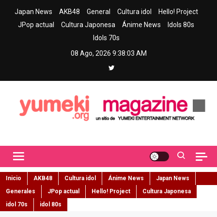
Skip
Japan News
AKB48
General
Cultura idol
Hello! Project
to
JPop actual
Cultura Japonesa
Ánime News
Idols 80s
content
Idols 70s
08 Ago, 2026
9:38:04 AM
Yumeki Magazine
Jpop y musica idol – Tu portal de jpop, movimiento idol y cultura
japonesa en español
Inicio
AKB48
Cultura idol
Ánime News
Japan News
Generales
JPop actual
Hello! Project
Cultura Japonesa
idol 70s
idol 80s