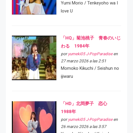
Yumi Morio / Tenkeyoho wa I
love U
「HQ」菊池桃子 青春のいじ
わる 1984年
por
yumeki05 J-PopParadise
en
27 marzo 2026 a las 2:51
Momoko Kikuchi / Seishun no
ijiwaru
「HD」北岡夢子 恋心
1988年
por
yumeki05 J-PopParadise
en
26 marzo 2026 a las 3:57