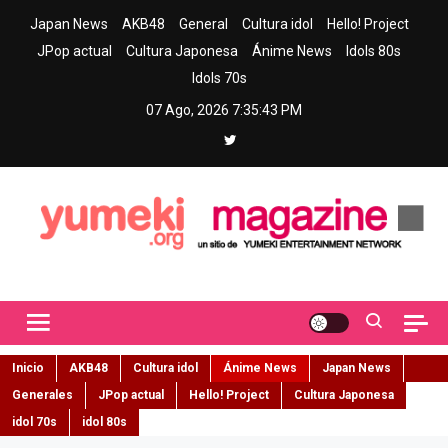
Skip
Japan News
AKB48
General
Cultura idol
Hello! Project
to
JPop actual
Cultura Japonesa
Ánime News
Idols 80s
content
Idols 70s
07 Ago, 2026
7:35:45 PM
Yumeki Magazine
Jpop y musica idol – Tu portal de jpop, movimiento idol y cultura
japonesa en español
Inicio
AKB48
Cultura idol
Ánime News
Japan News
Generales
JPop actual
Hello! Project
Cultura Japonesa
idol 70s
idol 80s