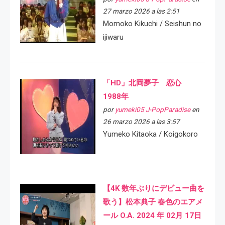
27 marzo 2026 a las 2:51
Momoko Kikuchi / Seishun no
ijiwaru
「HD」北岡夢子 恋心
1988年
por
yumeki05 J-PopParadise
en
26 marzo 2026 a las 3:57
Yumeko Kitaoka / Koigokoro
【4K 数年ぶりにデビュー曲を
歌う】松本典子 春色のエアメ
ール O.A. 2024 年 02月 17日