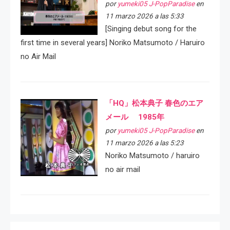
por
yumeki05 J-PopParadise
en
11 marzo 2026 a las 5:33
[Singing debut song for the
first time in several years] Noriko Matsumoto / Haruiro
no Air Mail
「HQ」松本典子 春色のエア
メール 1985年
por
yumeki05 J-PopParadise
en
11 marzo 2026 a las 5:23
Noriko Matsumoto / haruiro
no air mail