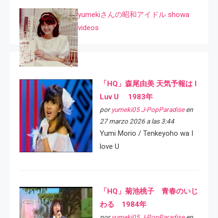
yumekiさんの昭和アイドル showa
videos
「HQ」森尾由美 天気予報は I
Luv U 1983年
por
yumeki05 J-PopParadise
en
27 marzo 2026 a las 3:44
Yumi Morio / Tenkeyoho wa I
love U
「HQ」菊池桃子 青春のいじ
わる 1984年
por
yumeki05 J-PopParadise
en