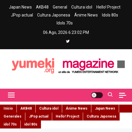
Skip
Japan News
AKB48
General
Cultura idol
Hello! Project
to
JPop actual
Cultura Japonesa
Ánime News
Idols 80s
content
Idols 70s
06 Ago, 2026
6:23:03 PM
Yumeki Magazine
Jpop y musica idol – Tu portal de jpop, movimiento idol y cultura
japonesa en español
Inicio
AKB48
Cultura idol
Ánime News
Japan News
Generales
JPop actual
Hello! Project
Cultura Japonesa
idol 70s
idol 80s