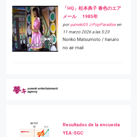
「HQ」松本典子 春色のエア
メール 1985年
por
yumeki05 J-PopParadise
en
11 marzo 2026 a las 5:23
Noriko Matsumoto / haruiro
no air mail
Resultados de la encuesta
YEA-SGC