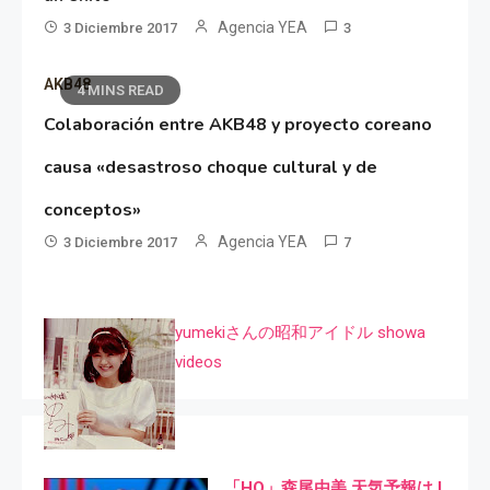
Agencia YEA
3 Diciembre 2017
3
AKB48
4 MINS READ
Colaboración entre AKB48 y proyecto coreano
causa «desastroso choque cultural y de
conceptos»
Agencia YEA
3 Diciembre 2017
7
yumekiさんの昭和アイドル showa
videos
「HQ」森尾由美 天気予報は I