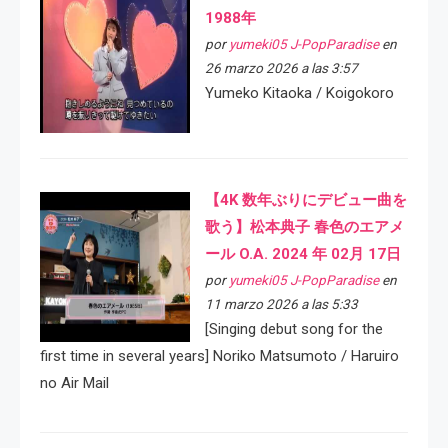
1988年
por
yumeki05 J-PopParadise
en
26 marzo 2026 a las 3:57
Yumeko Kitaoka / Koigokoro
【4K 数年ぶりにデビュー曲を
歌う】松本典子 春色のエアメ
ール O.A. 2024 年 02月 17日
por
yumeki05 J-PopParadise
en
11 marzo 2026 a las 5:33
[Singing debut song for the
first time in several years] Noriko Matsumoto / Haruiro
no Air Mail