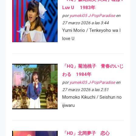
Luv U 1983年
por
yumeki05 J-PopParadise
en
27 marzo 2026 a las 3:44
Yumi Morio / Tenkeyoho wa I
love U
「HQ」菊池桃子 青春のいじ
わる 1984年
por
yumeki05 J-PopParadise
en
27 marzo 2026 a las 2:51
Momoko Kikuchi / Seishun no
ijiwaru
「HD」北岡夢子 恋心