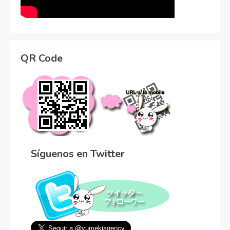
QR Code
Síguenos en Twitter