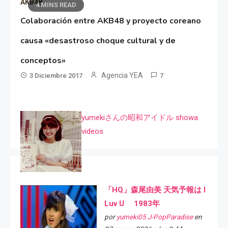
AKB48
4 MINS READ
Colaboración entre AKB48 y proyecto coreano
causa «desastroso choque cultural y de
conceptos»
Agencia YEA
3 Diciembre 2017
7
yumekiさんの昭和アイドル showa
videos
「HQ」森尾由美 天気予報は I
Luv U 1983年
por
yumeki05 J-PopParadise
en