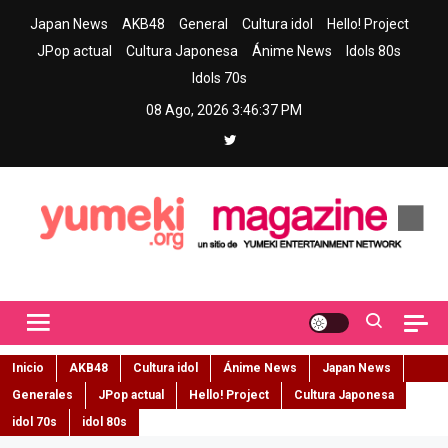
Skip
Japan News
AKB48
General
Cultura idol
Hello! Project
to
JPop actual
Cultura Japonesa
Ánime News
Idols 80s
content
Idols 70s
08 Ago, 2026
3:46:38 PM
Yumeki Magazine
Jpop y musica idol – Tu portal de jpop, movimiento idol y cultura
japonesa en español
Inicio
AKB48
Cultura idol
Ánime News
Japan News
Generales
JPop actual
Hello! Project
Cultura Japonesa
idol 70s
idol 80s