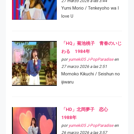
27 marzo 2026 a las 3:44
Yumi Morio / Tenkeyoho wa I
love U
「HQ」菊池桃子 青春のいじ
わる 1984年
por
yumeki05 J-PopParadise
en
27 marzo 2026 a las 2:51
Momoko Kikuchi / Seishun no
ijiwaru
「HD」北岡夢子 恋心
1988年
por
yumeki05 J-PopParadise
en
26 marzo 2026 a las 3:57