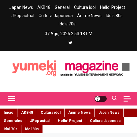
Skip
Japan News
AKB48
General
Cultura idol
Hello! Project
to
JPop actual
Cultura Japonesa
Ánime News
Idols 80s
content
Idols 70s
07 Ago, 2026
2:53:19 PM
Yumeki Magazine
Jpop y musica idol – Tu portal de jpop, movimiento idol y cultura
japonesa en español
Inicio
AKB48
Cultura idol
Ánime News
Japan News
Generales
JPop actual
Hello! Project
Cultura Japonesa
idol 70s
idol 80s