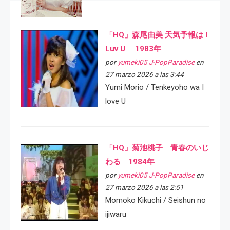
「HQ」森尾由美 天気予報は I
Luv U 1983年
por
yumeki05 J-PopParadise
en
27 marzo 2026 a las 3:44
Yumi Morio / Tenkeyoho wa I
love U
「HQ」菊池桃子 青春のいじ
わる 1984年
por
yumeki05 J-PopParadise
en
27 marzo 2026 a las 2:51
Momoko Kikuchi / Seishun no
ijiwaru