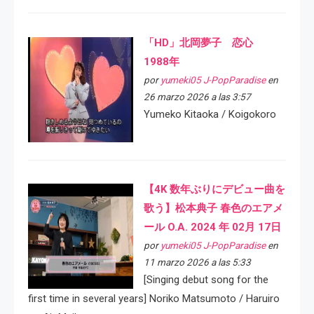
「HD」北岡夢子 恋心
1988年
por
yumeki05 J-PopParadise
en
26 marzo 2026 a las 3:57
Yumeko Kitaoka / Koigokoro
【4K 数年ぶりにデビュー曲を
歌う】松本典子 春色のエアメ
ール O.A. 2024 年 02月 17日
por
yumeki05 J-PopParadise
en
11 marzo 2026 a las 5:33
[Singing debut song for the
first time in several years] Noriko Matsumoto / Haruiro