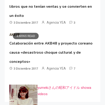
libros que no tenían ventas y se convierten en
un éxito
Agencia YEA
3 Diciembre 2017
3
AKB48
4 MINS READ
Colaboración entre AKB48 y proyecto coreano
causa «desastroso choque cultural y de
conceptos»
Agencia YEA
3 Diciembre 2017
7
yumekiさんの昭和アイドル showa
videos