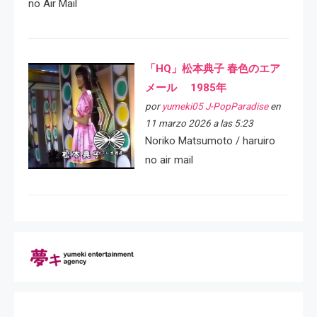
no Air Mail
「HQ」松本典子 春色のエア
メール 1985年
por
yumeki05 J-PopParadise
en
11 marzo 2026 a las 5:23
Noriko Matsumoto / haruiro
no air mail