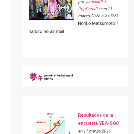
por
yumeki05 J-
PopParadise
en 11
marzo 2026 a las 5:23
Noriko Matsumoto /
haruiro no air mail
Resultados de la
encuesta YEA-SGC
en 17 marzo 2015