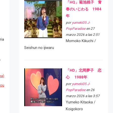
「HQ」菊池桃子 青
春のいじわる 1984
年
por
yumeki05 J-
PopParadise
en 27
marzo 2026 a las 2:51
ria
Momoko Kikuchi /
Seishun no ijiwaru
o
「HD」北岡夢子 恋
ha)
心 1988年
por
yumeki05 J-
you
PopParadise
en 26
marzo 2026 a las 3:57
Yumeko Kitaoka /
Koigokoro