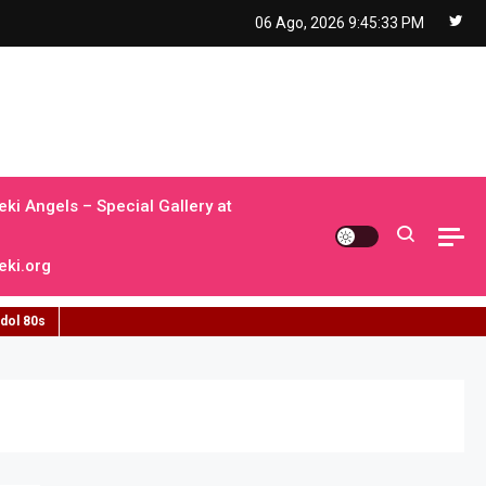
06 Ago, 2026
9:45:34 PM
ki Angels – Special Gallery at
ki.org
idol 80s