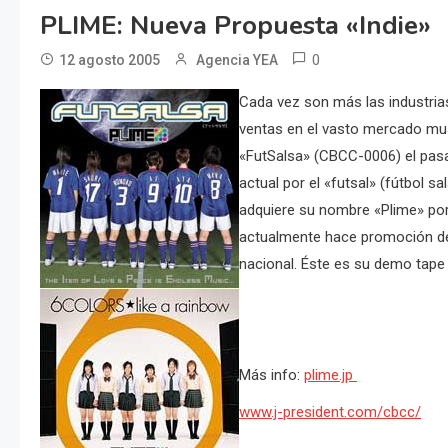
PLIME: Nueva Propuesta «indie»
0
12 agosto 2005
Agencia YEA
Cada vez son más las industria
ventas en el vasto mercado musi
«FutSalsa» (CBCC-0006) el pasa
actual por el «futsal» (fútbol sa
adquiere su nombre «Plime» por
actualmente hace promoción de 
nacional. Éste es su demo tape
Más info:
plime.jp
www.j-president.com/cbcc/