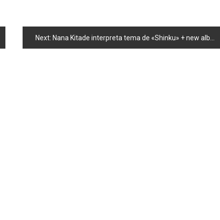
Next:
Nana Kitade interpreta tema de «Shinku» + new album.