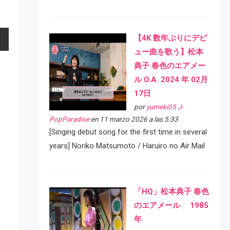
【4K 数年ぶりにデビ
ュー曲を歌う】松本
典子 春色のエアメー
ル O.A. 2024 年 02月
17日
por
yumeki05 J-
PopParadise
en 11 marzo 2026 a las 5:33
[Singing debut song for the first time in several
years] Noriko Matsumoto / Haruiro no Air Mail
「HQ」松本典子 春色
のエアメール 1985
年