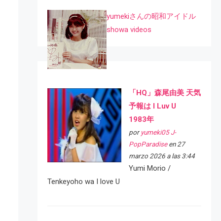
yumekiさんの昭和アイドル
showa videos
「HQ」森尾由美 天気
予報は I Luv U
1983年
por
yumeki05 J-
PopParadise
en 27
marzo 2026 a las 3:44
Yumi Morio /
Tenkeyoho wa I love U