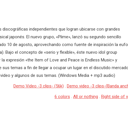
s discográficas independientes que logran ubicarse con grandes
cal japonés. El nuevo grupo, «Plime», lanzó su segundo sencillo
do 10 de agosto, aprovechando como fuente de inspiración la eufo
la). Bajo el concepto de «serio y flexible», éste nuevo idol group
 la expresión «the Item of Love and Peace is Endless Music» y
sus temas a fin de llegar a ocupar un lugar en el discutido mercad
 video y algunos de sus temas. (Windows Media + mp3 audio)
Demo Video -3 clips- (56k)
.
Demo video -3 clips-(Banda anc
6 colors
.
All or nothing
.
Right side of 