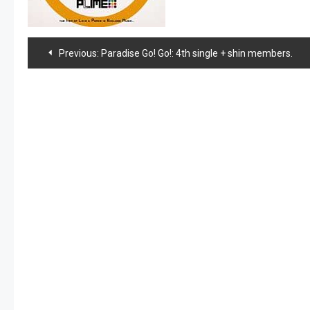
Navegación
Previous:
Paradise Go! Go!: 4th single + shin members.
de
entradas