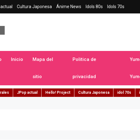
actual
Cultura Japonesa
Ánime News
Idols 80s
Idols 70s
a japonesa en español
o
Inicio
Mapa del
Politica de
Yume
sitio
privacidad
Yume
rales
JPop actual
Hello! Project
Cultura Japonesa
idol 70s