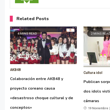
Related Posts
4 MINS READ
2 MINS REA
AKB48
Cultura idol
Colaboración entre AKB48 y
Publican sorp
proyecto coreano causa
dos idols vis
«desastroso choque cultural y de
cámaras
conceptos»
19 Noviembre 