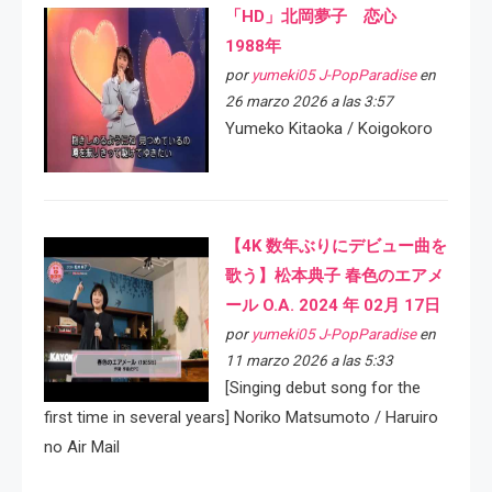
「HD」北岡夢子 恋心
1988年
por
yumeki05 J-PopParadise
en
26 marzo 2026 a las 3:57
Yumeko Kitaoka / Koigokoro
【4K 数年ぶりにデビュー曲を
歌う】松本典子 春色のエアメ
ール O.A. 2024 年 02月 17日
por
yumeki05 J-PopParadise
en
11 marzo 2026 a las 5:33
[Singing debut song for the
first time in several years] Noriko Matsumoto / Haruiro
no Air Mail