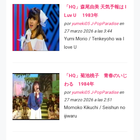
「HQ」森尾由美 天気予報は I
Luv U 1983年
por
yumeki05 J-PopParadise
en
27 marzo 2026 a las 3:44
Yumi Morio / Tenkeyoho wa I
love U
「HQ」菊池桃子 青春のいじ
わる 1984年
por
yumeki05 J-PopParadise
en
27 marzo 2026 a las 2:51
Momoko Kikuchi / Seishun no
ijiwaru