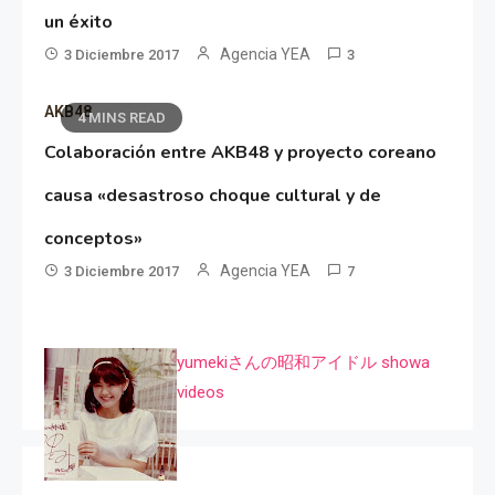
un éxito
Agencia YEA
3 Diciembre 2017
3
AKB48
4 MINS READ
Colaboración entre AKB48 y proyecto coreano
causa «desastroso choque cultural y de
conceptos»
Agencia YEA
3 Diciembre 2017
7
yumekiさんの昭和アイドル showa
videos