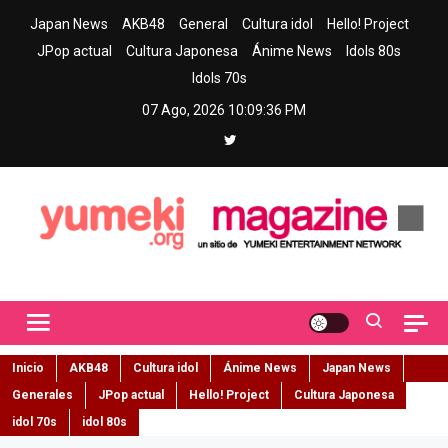
Skip
Japan News
AKB48
General
Cultura idol
Hello! Project
to
JPop actual
Cultura Japonesa
Ánime News
Idols 80s
content
Idols 70s
07 Ago, 2026
10:09:37 PM
Yumeki Magazine
Jpop y musica idol – Tu portal de jpop, movimiento idol y cultura
japonesa en español
Inicio
AKB48
Cultura idol
Ánime News
Japan News
Generales
JPop actual
Hello! Project
Cultura Japonesa
idol 70s
idol 80s