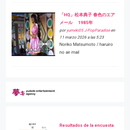
「HQ」松本典子 春色のエア
メール 1985年
por
yumeki05 J-PopParadise
en
11 marzo 2026 a las 5:23
Noriko Matsumoto / haruiro
no air mail
Resultados de la encuesta