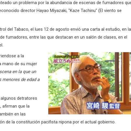
lanteado un problema por la abundancia de escenas de fumadores qu
 reconocido director Hayao Miyazaki, "Kaze Tachinu" (El viento se
ol del Tabaco, el lues 12 de agosto envió una carta al estudio, en la
e fumadores, entre las que destacan en un salón de clases, en el
l.
riendose a la
la mano de su mujer
scena en la que un
los menores de edad a
e algunos detratores
, afirman que la
también en las
ión de la constitución pacifista nipona por el actual gobierno.