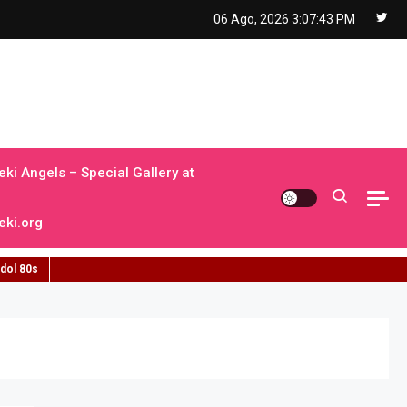
06 Ago, 2026
3:07:44 PM
ki Angels – Special Gallery at
ki.org
idol 80s