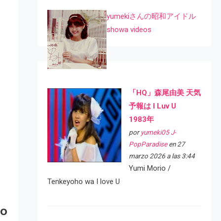
yumekiさんの昭和アイドル
showa videos
「HQ」森尾由美 天気
予報は I Luv U
1983年
por
yumeki05 J-
PopParadise
en 27
marzo 2026 a las 3:44
Yumi Morio /
Tenkeyoho wa I love U
io