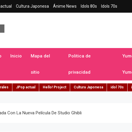
actual
Cultura Japonesa
Ánime News
Idols 80s
Idols 70s
a japonesa en español
o
Inicio
Mapa del
Politica de
Yume
sitio
privacidad
Yume
rales
JPop actual
Hello! Project
Cultura Japonesa
idol 70s
da Con La Nueva Película De Studio Ghibli