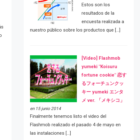
Estos son los
resultados de la
encuesta realizada a
ás
nuestro público sobre los productos que […]
o
[Video] Flashmob
yumeki "Koisuru
fortune cookie" 恋す
るフォーチュンクッ
キー yumeki エンタ
メ ver. 「メキシコ」
en 15 junio 2014
Finalmente tenemos listo el video del
Flashmob realizado el pasado 4 de mayo en
las instalaciones […]