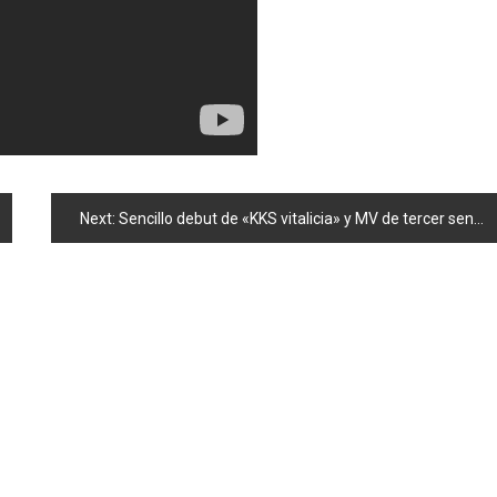
Next:
Sencillo debut de «KKS vitalicia» y MV de tercer sencillo de «Acchan»