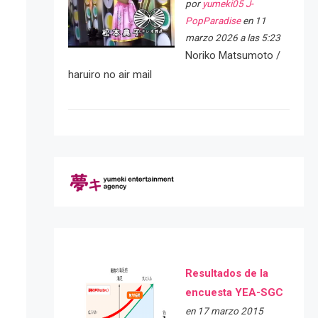
por
yumeki05 J-
PopParadise
en 11
marzo 2026 a las 5:23
Noriko Matsumoto /
haruiro no air mail
Resultados de la
encuesta YEA-SGC
en 17 marzo 2015