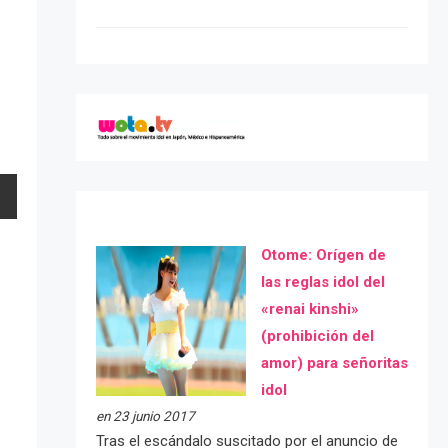
Otome: Orígen de
las reglas idol del
«renai kinshi»
(prohibición del
amor) para señoritas
idol
en 23 junio 2017
Tras el escándalo suscitado por el anuncio de