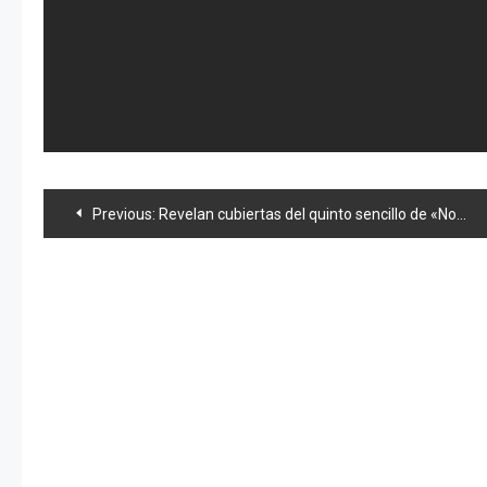
Navegación
Previous:
Revelan cubiertas del quinto sencillo de «Not Yet» y AKB en Disneyland
de
entradas