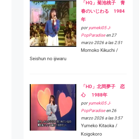
「HQ」菊池桃子 青
春のいじわる 1984
年
por
yumeki05 J-
PopParadise
en 27
marzo 2026 a las 2:51
Momoko Kikuchi /
Seishun no ijiwaru
「HD」北岡夢子 恋
心 1988年
por
yumeki05 J-
PopParadise
en 26
marzo 2026 a las 3:57
Yumeko Kitaoka /
Koigokoro