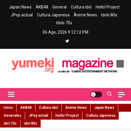
Skip
Japan News
AKB48
General
Cultura idol
Hello! Project
to
JPop actual
Cultura Japonesa
Ánime News
Idols 80s
content
Idols 70s
06 Ago, 2026
9:12:13 PM
Yumeki Magazine
Jpop y musica idol – Tu portal de jpop, movimiento idol y cultura
japonesa en español
Inicio
AKB48
Cultura idol
Ánime News
Japan News
Generales
JPop actual
Hello! Project
Cultura Japonesa
idol 70s
idol 80s