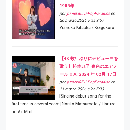
1988年
por
yumeki05 J-PopParadise
en
26 marzo 2026 a las 3:57
Yumeko Kitaoka / Koigokoro
【4K 数年ぶりにデビュー曲を
歌う】松本典子 春色のエアメ
ール O.A. 2024 年 02月 17日
por
yumeki05 J-PopParadise
en
11 marzo 2026 a las 5:33
[Singing debut song for the
first time in several years] Noriko Matsumoto / Haruiro
no Air Mail