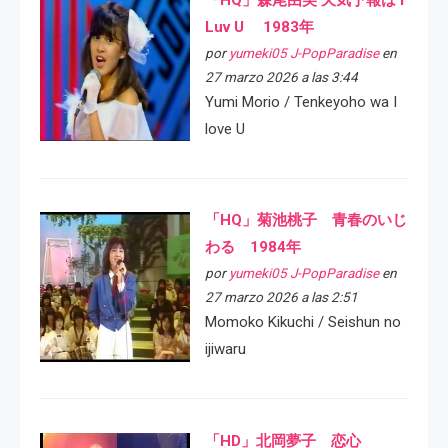
Luv U 1983年
por
yumeki05 J-PopParadise
en
27 marzo 2026 a las 3:44
Yumi Morio / Tenkeyoho wa I
love U
「HQ」菊池桃子 青春のいじ
わる 1984年
por
yumeki05 J-PopParadise
en
27 marzo 2026 a las 2:51
Momoko Kikuchi / Seishun no
ijiwaru
「HD」北岡夢子 恋心