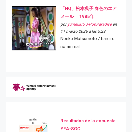
「HQ」松本典子 春色のエア
メール 1985年
por
yumeki05 J-PopParadise
en
11 marzo 2026 a las 5:23
Noriko Matsumoto / haruiro
no air mail
Resultados de la encuesta
YEA-SGC