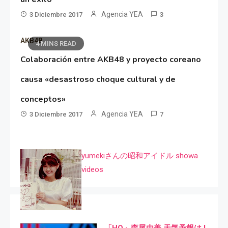
Agencia YEA
3 Diciembre 2017
3
AKB48
4 MINS READ
Colaboración entre AKB48 y proyecto coreano
causa «desastroso choque cultural y de
conceptos»
Agencia YEA
3 Diciembre 2017
7
yumekiさんの昭和アイドル showa
videos
「HQ」森尾由美 天気予報は I