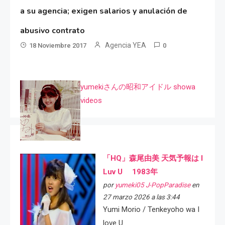
a su agencia; exigen salarios y anulación de
abusivo contrato
Agencia YEA
18 Noviembre 2017
0
yumekiさんの昭和アイドル showa
videos
「HQ」森尾由美 天気予報は I
Luv U 1983年
por
yumeki05 J-PopParadise
en
27 marzo 2026 a las 3:44
Yumi Morio / Tenkeyoho wa I
love U