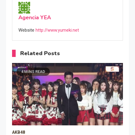
Agencia YEA
Website
http://www.yumeki.net
Related Posts
4 MINS READ
AKB48