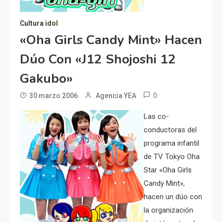
Cultura idol
«Oha Girls Candy Mint» Hacen
Dúo Con «J12 Shojoshi 12
Gakubo»
0
30 marzo 2006
Agencia YEA
Las co-
conductoras del
programa infantil
de TV Tokyo Oha
Star «Oha Girls
Candy Mint»,
hacen un dúo con
la organización