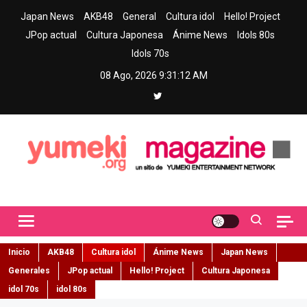
Skip
Japan News
AKB48
General
Cultura idol
Hello! Project
to
JPop actual
Cultura Japonesa
Ánime News
Idols 80s
content
Idols 70s
08 Ago, 2026
9:31:13 AM
Yumeki Magazine
Jpop y musica idol – Tu portal de jpop, movimiento idol y cultura
japonesa en español
Inicio
AKB48
Cultura idol
Ánime News
Japan News
Generales
JPop actual
Hello! Project
Cultura Japonesa
idol 70s
idol 80s