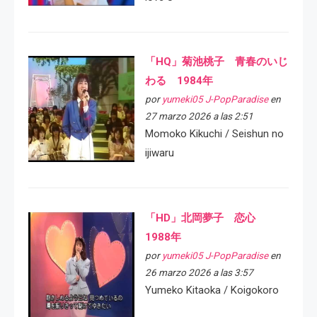
「HQ」菊池桃子 青春のいじ
わる 1984年
por
yumeki05 J-PopParadise
en
27 marzo 2026 a las 2:51
Momoko Kikuchi / Seishun no
ijiwaru
「HD」北岡夢子 恋心
1988年
por
yumeki05 J-PopParadise
en
26 marzo 2026 a las 3:57
Yumeko Kitaoka / Koigokoro