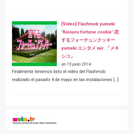
[Video] Flashmob yumeki
"Koisuru fortune cookie" 恋
するフォーチュンクッキー
yumeki エンタメ ver. 「メキ
シコ」
en 15 junio 2014
Finalmente tenemos listo el video del Flashmob
realizado el pasado 4 de mayo en las instalaciones […]