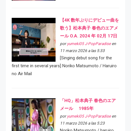
【4K 数年ぶりにデビュー曲を
歌う】松本典子 春色のエアメ
ール O.A. 2024 年 02月 17日
por
yumeki05 J-PopParadise
en
11 marzo 2026 a las 5:33
[Singing debut song for the
first time in several years] Noriko Matsumoto / Haruiro
no Air Mail
「HQ」松本典子 春色のエア
メール 1985年
por
yumeki05 J-PopParadise
en
11 marzo 2026 a las 5:23
Noriko Matsumoto / haruiro