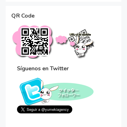
QR Code
Síguenos en Twitter