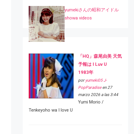
yumekiさんの昭和アイドル
showa videos
「HQ」森尾由美 天気
予報は I Luv U
1983年
por
yumeki05 J-
PopParadise
en 27
marzo 2026 a las 3:44
Yumi Morio /
Tenkeyoho wa I love U