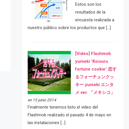
Estos son los
resultados de la
encuesta realizada a
nuestro público sobre los productos que […]
e
[Video] Flashmob
yumeki "Koisuru
fortune cookie" 恋す
るフォーチュンクッ
キー yumeki エンタ
メ ver. 「メキシコ」
en 15 junio 2014
Finalmente tenemos listo el video del
Flashmob realizado el pasado 4 de mayo en
las instalaciones […]