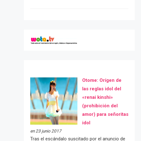
Otome: Orígen de
las reglas idol del
«renai kinshi»
(prohibición del
amor) para señoritas
idol
en 23 junio 2017
Tras el escándalo suscitado por el anuncio de