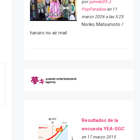
por
yumeki05 J-
PopParadise
en 11
marzo 2026 a las 5:23
Noriko Matsumoto /
haruiro no air mail
Resultados de la
encuesta YEA-SGC
en 17 marzo 2015