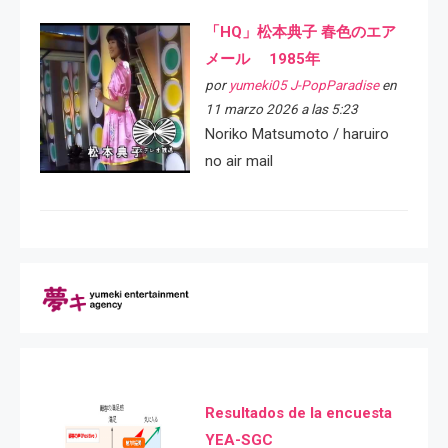
「HQ」松本典子 春色のエア
メール 1985年
por
yumeki05 J-PopParadise
en
11 marzo 2026 a las 5:23
Noriko Matsumoto / haruiro
no air mail
Resultados de la encuesta
YEA-SGC