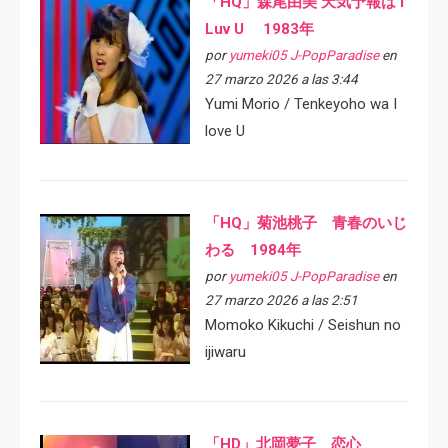
「HQ」森尾由美 天気予報は I
Luv U 1983年
por
yumeki05 J-PopParadise
en
27 marzo 2026 a las 3:44
Yumi Morio / Tenkeyoho wa I
love U
「HQ」菊池桃子 青春のいじ
わる 1984年
por
yumeki05 J-PopParadise
en
27 marzo 2026 a las 2:51
Momoko Kikuchi / Seishun no
ijiwaru
「HD」北岡夢子 恋心