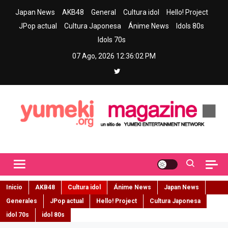
Skip
Japan News
AKB48
General
Cultura idol
Hello! Project
to
JPop actual
Cultura Japonesa
Ánime News
Idols 80s
content
Idols 70s
07 Ago, 2026
12:36:03 PM
Yumeki Magazine
Jpop y musica idol – Tu portal de jpop, movimiento idol y cultura
japonesa en español
Inicio
AKB48
Cultura idol
Ánime News
Japan News
Generales
JPop actual
Hello! Project
Cultura Japonesa
idol 70s
idol 80s