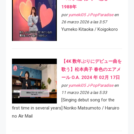
1988年
por
yumeki05 J-PopParadise
en
26 marzo 2026 a las 3:57
Yumeko Kitaoka / Koigokoro
【4K 数年ぶりにデビュー曲を
歌う】松本典子 春色のエアメ
ール O.A. 2024 年 02月 17日
por
yumeki05 J-PopParadise
en
11 marzo 2026 a las 5:33
[Singing debut song for the
first time in several years] Noriko Matsumoto / Haruiro
no Air Mail