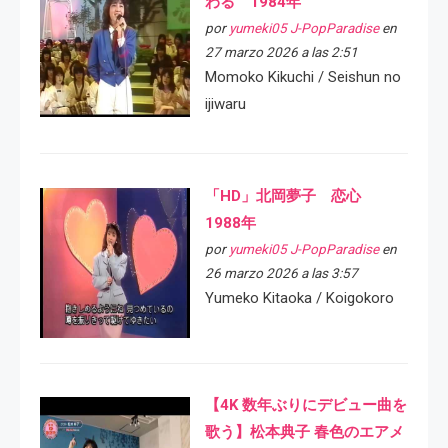
わる 1984年
por
yumeki05 J-PopParadise
en
27 marzo 2026 a las 2:51
Momoko Kikuchi / Seishun no
ijiwaru
「HD」北岡夢子 恋心
1988年
por
yumeki05 J-PopParadise
en
26 marzo 2026 a las 3:57
Yumeko Kitaoka / Koigokoro
【4K 数年ぶりにデビュー曲を
歌う】松本典子 春色のエアメ