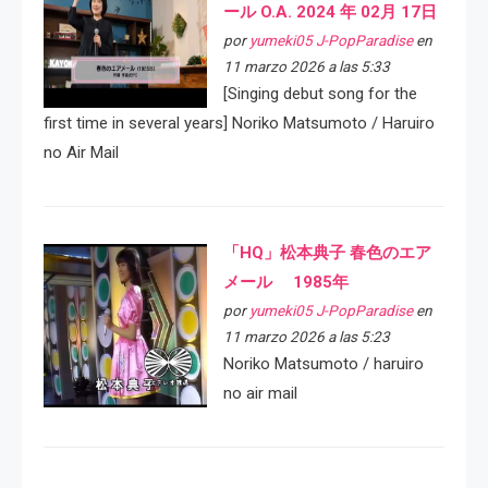
ール O.A. 2024 年 02月 17日
por
yumeki05 J-PopParadise
en
11 marzo 2026 a las 5:33
[Singing debut song for the
first time in several years] Noriko Matsumoto / Haruiro
no Air Mail
「HQ」松本典子 春色のエア
メール 1985年
por
yumeki05 J-PopParadise
en
11 marzo 2026 a las 5:23
Noriko Matsumoto / haruiro
no air mail