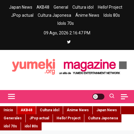
Skip
Japan News
AKB48
General
Cultura idol
Hello! Project
to
JPop actual
Cultura Japonesa
Ánime News
Idols 80s
content
Idols 70s
09 Ago, 2026
2:16:48 PM
Yumeki Magazine
Jpop y musica idol – Tu portal de jpop, movimiento idol y cultura
japonesa en español
Inicio
AKB48
Cultura idol
Ánime News
Japan News
Generales
JPop actual
Hello! Project
Cultura Japonesa
idol 70s
idol 80s