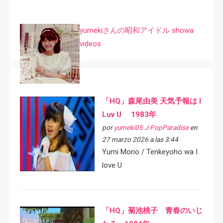
yumekiさんの昭和アイドル showa
videos
「HQ」森尾由美 天気予報は I
Luv U 1983年
por
yumeki05 J-PopParadise
en
27 marzo 2026 a las 3:44
Yumi Morio / Tenkeyoho wa I
love U
「HQ」菊池桃子 青春のいじ