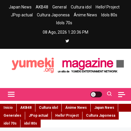
Skip
Japan News
AKB48
General
Cultura idol
Hello! Project
to
JPop actual
Cultura Japonesa
Ánime News
Idols 80s
content
Idols 70s
08 Ago, 2026
1:20:37 PM
Yumeki Magazine
Jpop y musica idol – Tu portal de jpop, movimiento idol y cultura
japonesa en español
Inicio
AKB48
Cultura idol
Ánime News
Japan News
Generales
JPop actual
Hello! Project
Cultura Japonesa
idol 70s
idol 80s