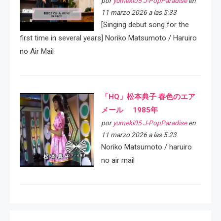
por
yumeki05 J-PopParadise
en
11 marzo 2026 a las 5:33
[Singing debut song for the
first time in several years] Noriko Matsumoto / Haruiro
no Air Mail
「HQ」松本典子 春色のエア
メール 1985年
por
yumeki05 J-PopParadise
en
11 marzo 2026 a las 5:23
Noriko Matsumoto / haruiro
no air mail