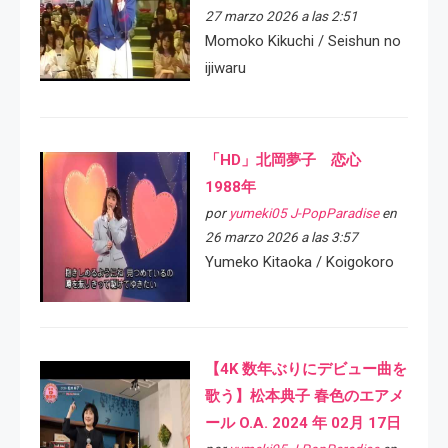
27 marzo 2026 a las 2:51
Momoko Kikuchi / Seishun no
ijiwaru
「HD」北岡夢子 恋心
1988年
por
yumeki05 J-PopParadise
en
26 marzo 2026 a las 3:57
Yumeko Kitaoka / Koigokoro
【4K 数年ぶりにデビュー曲を
歌う】松本典子 春色のエアメ
ール O.A. 2024 年 02月 17日