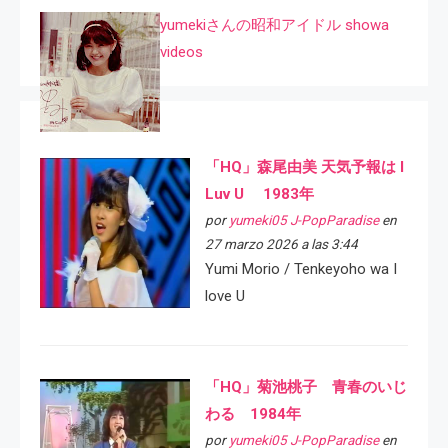
yumekiさんの昭和アイドル showa
videos
「HQ」森尾由美 天気予報は I
Luv U 1983年
por
yumeki05 J-PopParadise
en
27 marzo 2026 a las 3:44
Yumi Morio / Tenkeyoho wa I
love U
「HQ」菊池桃子 青春のいじ
わる 1984年
por
yumeki05 J-PopParadise
en