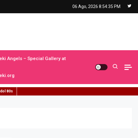
06 Ago, 2026
8:54:36 PM
ki Angels – Special Gallery at
ki.org
idol 80s