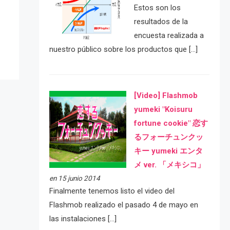
e
Estos son los
resultados de la
encuesta realizada a
nuestro público sobre los productos que […]
[Video] Flashmob
yumeki "Koisuru
fortune cookie" 恋す
るフォーチュンクッ
キー yumeki エンタ
メ ver. 「メキシコ」
en 15 junio 2014
Finalmente tenemos listo el video del
Flashmob realizado el pasado 4 de mayo en
las instalaciones […]