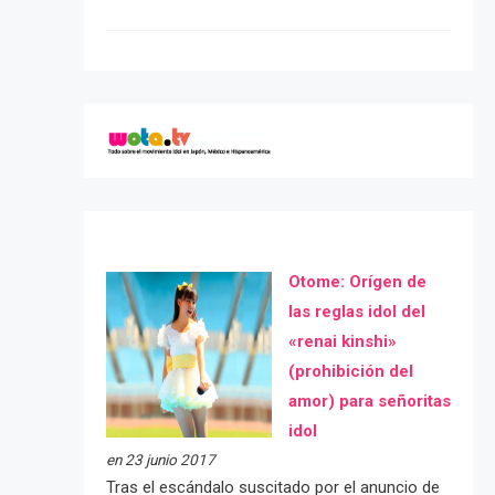
Otome: Orígen de
las reglas idol del
«renai kinshi»
(prohibición del
amor) para señoritas
idol
en 23 junio 2017
Tras el escándalo suscitado por el anuncio de