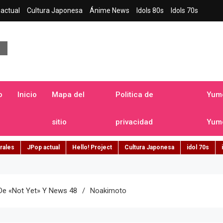
actual
Cultura Japonesa
Ánime News
Idols 80s
Idols 70s
a japonesa en español
o
Inicio
Mapa del
Politica de
Yume
sitio
privacidad
Yume
rales
JPop actual
Hello! Project
Cultura Japonesa
idol 70s
 De «Not Yet» Y News 48
Noakimoto