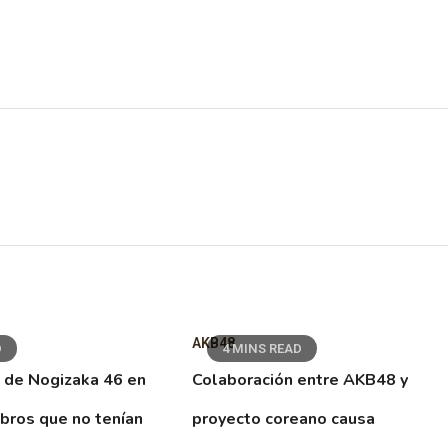
AKB48
D
4 MINS READ
 de Nogizaka 46 en
Colaboración entre AKB48 y
ibros que no tenían
proyecto coreano causa