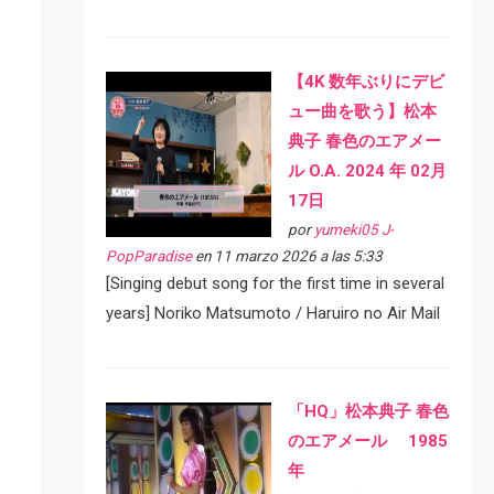
【4K 数年ぶりにデビ
ュー曲を歌う】松本
典子 春色のエアメー
ル O.A. 2024 年 02月
17日
por
yumeki05 J-
PopParadise
en 11 marzo 2026 a las 5:33
[Singing debut song for the first time in several
years] Noriko Matsumoto / Haruiro no Air Mail
「HQ」松本典子 春色
のエアメール 1985
年