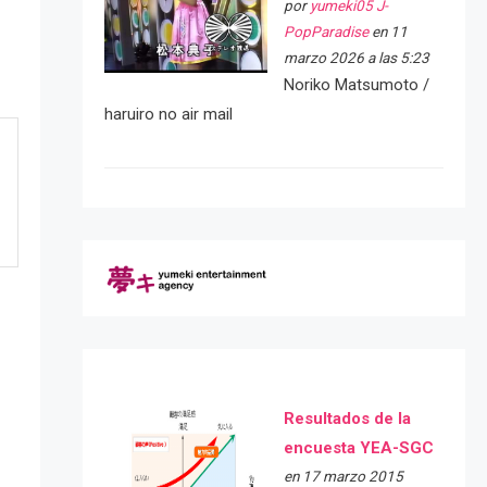
por
yumeki05 J-
PopParadise
en 11
marzo 2026 a las 5:23
Noriko Matsumoto /
haruiro no air mail
Resultados de la
encuesta YEA-SGC
en 17 marzo 2015