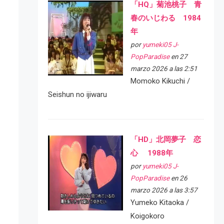
「HQ」菊池桃子 青
春のいじわる 1984
年
por
yumeki05 J-
PopParadise
en 27
marzo 2026 a las 2:51
Momoko Kikuchi /
Seishun no ijiwaru
「HD」北岡夢子 恋
心 1988年
por
yumeki05 J-
PopParadise
en 26
marzo 2026 a las 3:57
Yumeko Kitaoka /
Koigokoro