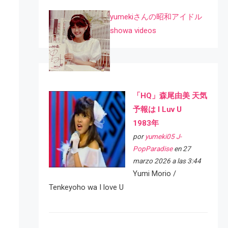
yumekiさんの昭和アイドル
showa videos
「HQ」森尾由美 天気
予報は I Luv U
1983年
por
yumeki05 J-
PopParadise
en 27
marzo 2026 a las 3:44
Yumi Morio /
Tenkeyoho wa I love U