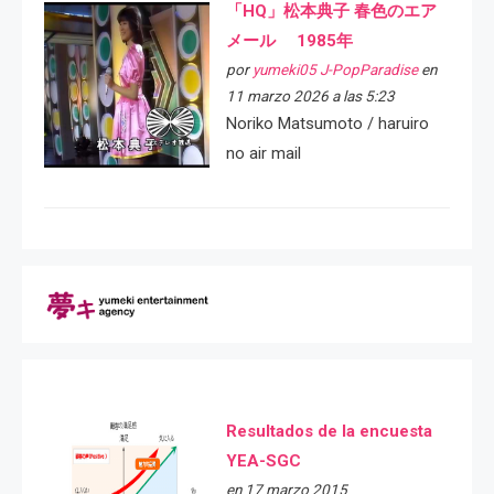
「HQ」松本典子 春色のエア
メール 1985年
por
yumeki05 J-PopParadise
en
11 marzo 2026 a las 5:23
Noriko Matsumoto / haruiro
no air mail
Resultados de la encuesta
YEA-SGC
en 17 marzo 2015