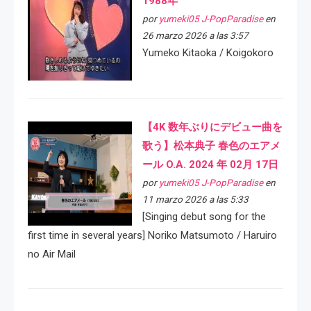
1988年
por
yumeki05 J-PopParadise
en
26 marzo 2026 a las 3:57
Yumeko Kitaoka / Koigokoro
【4K 数年ぶりにデビュー曲を
歌う】松本典子 春色のエアメ
ール O.A. 2024 年 02月 17日
por
yumeki05 J-PopParadise
en
11 marzo 2026 a las 5:33
[Singing debut song for the
first time in several years] Noriko Matsumoto / Haruiro
no Air Mail