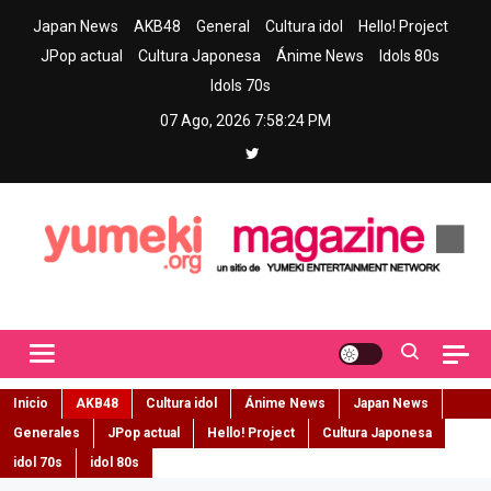
Skip
Japan News
AKB48
General
Cultura idol
Hello! Project
to
JPop actual
Cultura Japonesa
Ánime News
Idols 80s
content
Idols 70s
07 Ago, 2026
7:58:26 PM
Yumeki Magazine
Jpop y musica idol – Tu portal de jpop, movimiento idol y cultura
japonesa en español
Inicio
AKB48
Cultura idol
Ánime News
Japan News
Generales
JPop actual
Hello! Project
Cultura Japonesa
idol 70s
idol 80s