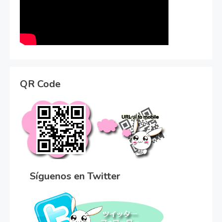
QR Code
Síguenos en Twitter