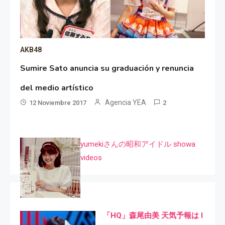
AKB48
Sumire Sato anuncia su graduación y renuncia
del medio artístico
Agencia YEA
12 Noviembre 2017
2
yumekiさんの昭和アイドル showa
videos
「HQ」森尾由美 天気予報は I