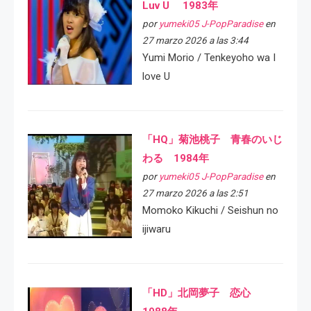
Luv U 1983年
por
yumeki05 J-PopParadise
en
27 marzo 2026 a las 3:44
Yumi Morio / Tenkeyoho wa I
love U
「HQ」菊池桃子 青春のいじ
わる 1984年
por
yumeki05 J-PopParadise
en
27 marzo 2026 a las 2:51
Momoko Kikuchi / Seishun no
ijiwaru
「HD」北岡夢子 恋心