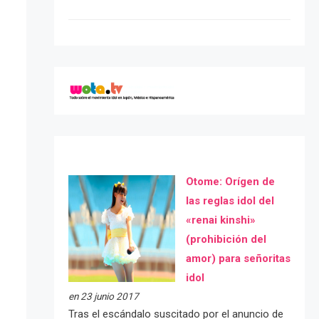
Otome: Orígen de
las reglas idol del
«renai kinshi»
(prohibición del
amor) para señoritas
idol
en 23 junio 2017
Tras el escándalo suscitado por el anuncio de