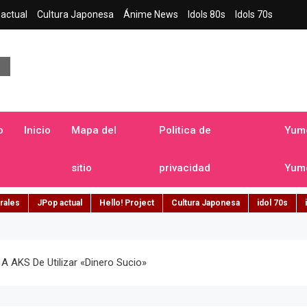
actual
Cultura Japonesa
Ánime News
Idols 80s
Idols 70s
a japonesa en español
o
Inicio
Mapa del
Politica de
Yume
sitio
privacidad
Yume
rales
JPop actual
Hello! Project
Cultura Japonesa
idol 70s
 AKS De Utilizar «dinero Sucio»