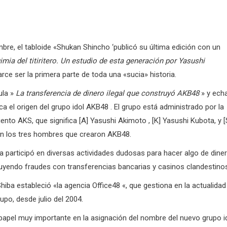
mbre, el tabloide «Shukan Shincho ‘publicó su última edición con un
imia del titiritero. Un estudio de esta generación por Yasushi
arce ser la primera parte de toda una «sucia» historia.
ula »
La transferencia de dinero ilegal que construyó AKB48
» y ech
a el origen del grupo idol AKB48 . El grupo está administrado por la
ento AKS, que significa [A] Yasushi Akimoto , [K] Yasushi Kubota, y [
an los tres hombres que crearon AKB48.
ba participó en diversas actividades dudosas para hacer algo de dine
cluyendo fraudes con transferencias bancarias y casinos clandestino
Shiba estableció «la agencia Office48 «, que gestiona en la actualidad
upo, desde julio del 2004.
n papel muy importante en la asignación del nombre del nuevo grupo i