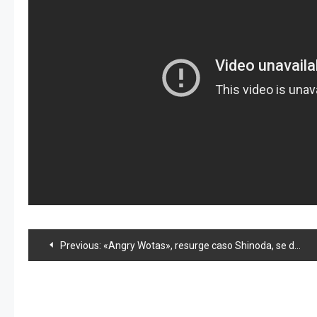
Navegación
Previous:
«Angry Wotas», resurge caso Shinoda, se desploman ventas y Tomochin motociclista
de
entradas