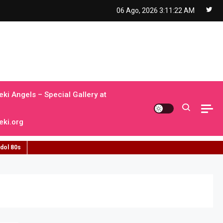
06 Ago, 2026
3:11:23 AM
ki Angels – Special Gallery at
ki.org
idol 80s