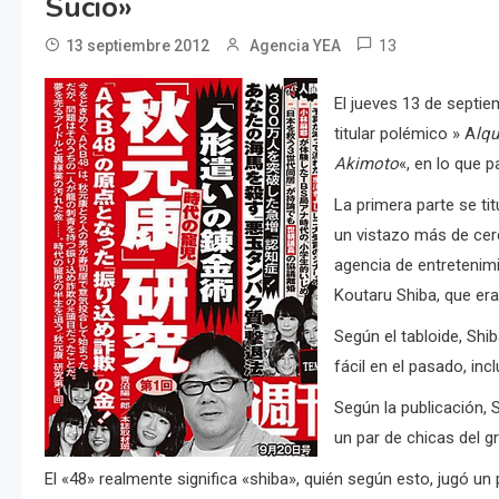
Sucio»
13
13 septiembre 2012
Agencia YEA
El jueves 13 de septie
titular polémico » A
lqu
Akimoto
«, en lo que p
La primera parte se tit
un vistazo más de cerc
agencia de entretenimi
Koutaru Shiba, que er
Según el tabloide, Shi
fácil en el pasado, in
Según la publicación, 
un par de chicas del gr
El «48» realmente significa «shiba», quién según esto, jugó u