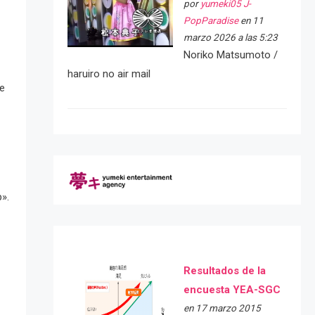
por
yumeki05 J-
PopParadise
en 11
marzo 2026 a las 5:23
Noriko Matsumoto /
haruiro no air mail
se
».
Resultados de la
encuesta YEA-SGC
en 17 marzo 2015