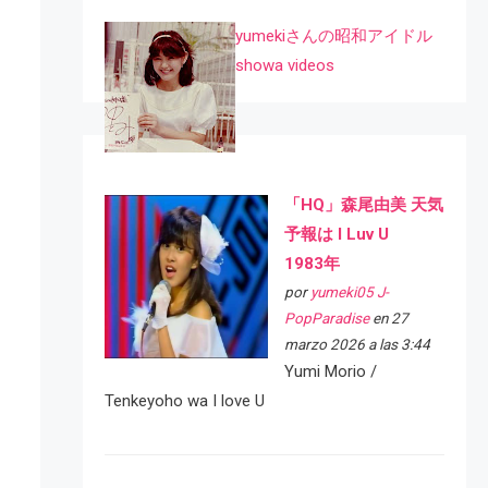
yumekiさんの昭和アイドル
showa videos
「HQ」森尾由美 天気
予報は I Luv U
1983年
por
yumeki05 J-
PopParadise
en 27
marzo 2026 a las 3:44
Yumi Morio /
Tenkeyoho wa I love U