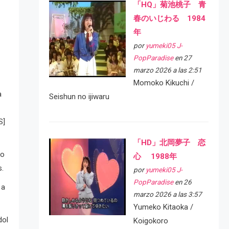
「HQ」菊池桃子 青
春のいじわる 1984
年
por
yumeki05 J-
PopParadise
en 27
marzo 2026 a las 2:51
Momoko Kikuchi /
a
Seishun no ijiwaru
S]
「HD」北岡夢子 恋
ro
心 1988年
s.
por
yumeki05 J-
PopParadise
en 26
 a
marzo 2026 a las 3:57
Yumeko Kitaoka /
dol
Koigokoro