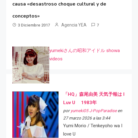
causa «desastroso choque cultural y de
conceptos»
Agencia YEA
3 Diciembre 2017
7
yumekiさんの昭和アイドル showa
videos
「HQ」森尾由美 天気予報は I
Luv U 1983年
por
yumeki05 J-PopParadise
en
27 marzo 2026 a las 3:44
Yumi Morio / Tenkeyoho wa I
love U