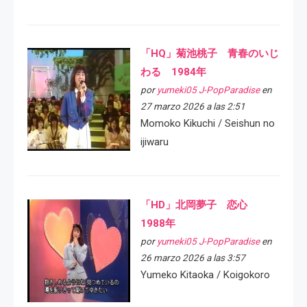
「HQ」菊池桃子 青春のいじ
わる 1984年
por
yumeki05 J-PopParadise
en
27 marzo 2026 a las 2:51
Momoko Kikuchi / Seishun no
ijiwaru
「HD」北岡夢子 恋心
1988年
por
yumeki05 J-PopParadise
en
26 marzo 2026 a las 3:57
Yumeko Kitaoka / Koigokoro