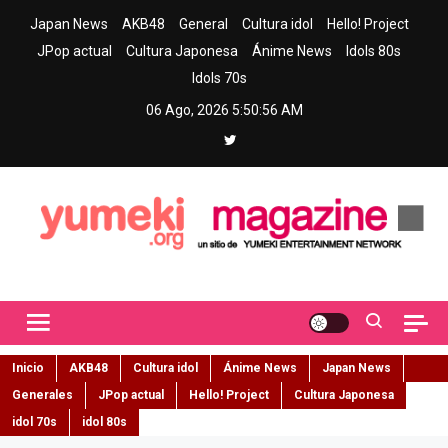
Skip
Japan News
AKB48
General
Cultura idol
Hello! Project
to
JPop actual
Cultura Japonesa
Ánime News
Idols 80s
content
Idols 70s
06 Ago, 2026
5:50:57 AM
Yumeki Magazine
Jpop y musica idol – Tu portal de jpop, movimiento idol y cultura
japonesa en español
Inicio
AKB48
Cultura idol
Ánime News
Japan News
Generales
JPop actual
Hello! Project
Cultura Japonesa
idol 70s
idol 80s