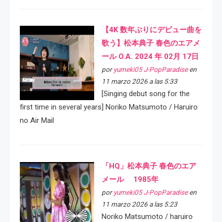
【4K 数年ぶりにデビュー曲を
歌う】松本典子 春色のエアメ
ール O.A. 2024 年 02月 17日
por
yumeki05 J-PopParadise
en
11 marzo 2026 a las 5:33
[Singing debut song for the
first time in several years] Noriko Matsumoto / Haruiro
no Air Mail
「HQ」松本典子 春色のエア
メール 1985年
por
yumeki05 J-PopParadise
en
11 marzo 2026 a las 5:23
Noriko Matsumoto / haruiro