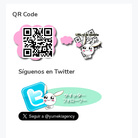
QR Code
Síguenos en Twitter