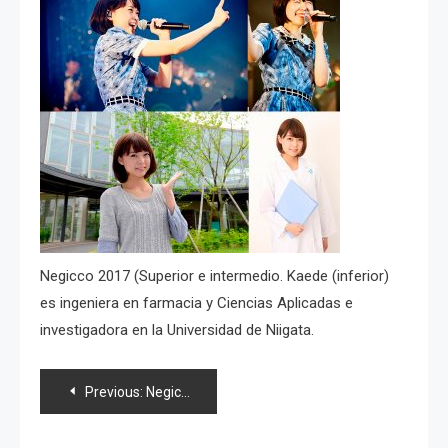
Negicco 2017 (Superior e intermedio. Kaede (inferior)
es ingeniera en farmacia y Ciencias Aplicadas e
investigadora en la Universidad de Niigata.
Navegación
Previous:
Negicco celebra 15 años desde su formación y lanza nuevo PV; son el grupo idol rural más exitoso de Japón
de