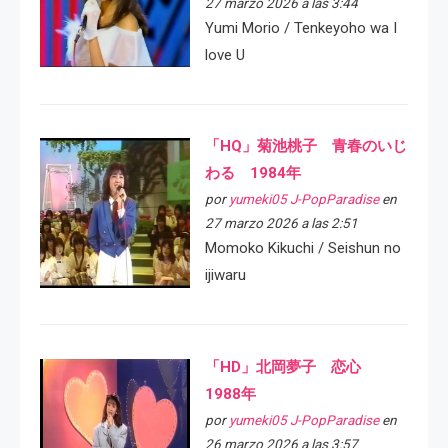
27 marzo 2026 a las 3:44
Yumi Morio / Tenkeyoho wa I
love U
「HQ」菊池桃子 青春のいじ
わる 1984年
por
yumeki05 J-PopParadise
en
27 marzo 2026 a las 2:51
Momoko Kikuchi / Seishun no
ijiwaru
「HD」北岡夢子 恋心
1988年
por
yumeki05 J-PopParadise
en
26 marzo 2026 a las 3:57