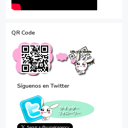
QR Code
Síguenos en Twitter