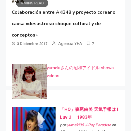
AKB48
4 MINS READ
Colaboración entre AKB48 y proyecto coreano
causa «desastroso choque cultural y de
conceptos»
Agencia YEA
3 Diciembre 2017
7
yumekiさんの昭和アイドル showa
videos
「HQ」森尾由美 天気予報は I
Luv U 1983年
por
yumeki05 J-PopParadise
en