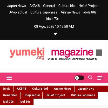
Skip
Japan News
AKB48
General
Cultura idol
Hello! Project
to
JPop actual
Cultura Japonesa
Ánime News
Idols 80s
content
Idols 70s
08 Ago, 2026
10:49:59 AM
Yumeki Magazine
Jpop y musica idol – Tu portal de jpop, movimiento idol y cultura
japonesa en español
Inicio
AKB48
Cultura idol
Ánime News
Japan News
Generales
JPop actual
Hello! Project
Cultura Japonesa
idol 70s
idol 80s