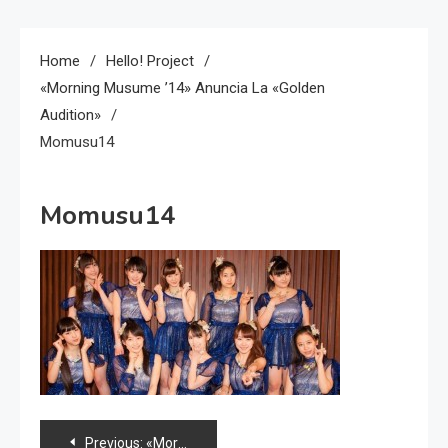
Home
Hello! Project
«Morning Musume ’14» Anuncia La «Golden
Audition»
Momusu14
Momusu14
Navegación
Previous:
«Morning Musume ’14» anuncia la «Golden Audition»