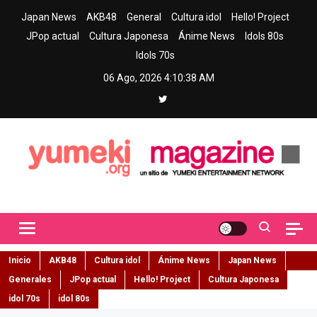
Skip
Japan News
AKB48
General
Cultura idol
Hello! Project
to
JPop actual
Cultura Japonesa
Ánime News
Idols 80s
content
Idols 70s
06 Ago, 2026
4:10:38 AM
Yumeki Magazine
Jpop y musica idol – Tu portal de jpop, movimiento idol y cultura
japonesa en español
Inicio
AKB48
Cultura idol
Ánime News
Japan News
Generales
JPop actual
Hello! Project
Cultura Japonesa
idol 70s
idol 80s