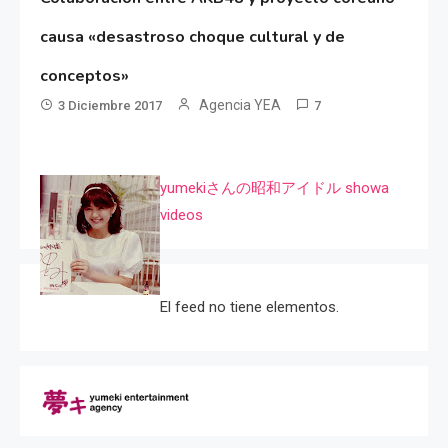
causa «desastroso choque cultural y de
conceptos»
Agencia YEA
3 Diciembre 2017
7
yumekiさんの昭和アイドル showa
videos
El feed no tiene elementos.