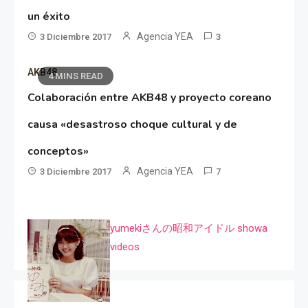
un éxito
Agencia YEA
3 Diciembre 2017
3
AKB48
4 MINS READ
Colaboración entre AKB48 y proyecto coreano
causa «desastroso choque cultural y de
conceptos»
Agencia YEA
3 Diciembre 2017
7
yumekiさんの昭和アイドル showa
videos