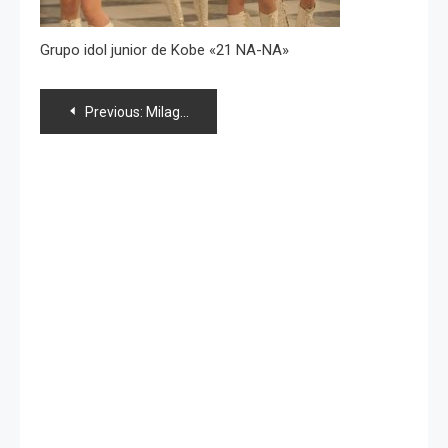
Grupo idol junior de Kobe «21 NA-NA»
Navegación
Previous:
Milagro! Aparecen sus idols favoritas en una barra de chocolate
de
entradas