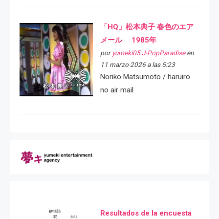
「HQ」松本典子 春色のエア
メール 1985年
por
yumeki05 J-PopParadise
en
11 marzo 2026 a las 5:23
Noriko Matsumoto / haruiro
no air mail
Resultados de la encuesta