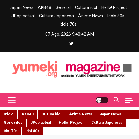
Skip
Japan News
AKB48
General
Cultura idol
Hello! Project
to
JPop actual
Cultura Japonesa
Ánime News
Idols 80s
content
Idols 70s
07 Ago, 2026
9:48:43 AM
Yumeki Magazine
Jpop y musica idol – Tu portal de jpop, movimiento idol y cultura
japonesa en español
Inicio
AKB48
Cultura idol
Ánime News
Japan News
Generales
JPop actual
Hello! Project
Cultura Japonesa
idol 70s
idol 80s