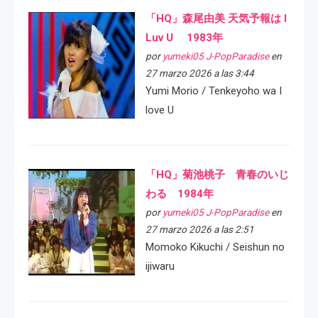
「HQ」森尾由美 天気予報は I
Luv U 1983年
por
yumeki05 J-PopParadise
en
27 marzo 2026 a las 3:44
Yumi Morio / Tenkeyoho wa I
love U
「HQ」菊池桃子 青春のいじ
わる 1984年
por
yumeki05 J-PopParadise
en
27 marzo 2026 a las 2:51
Momoko Kikuchi / Seishun no
ijiwaru