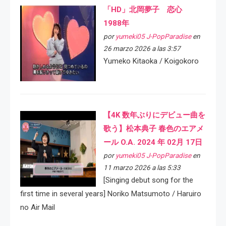
「HD」北岡夢子 恋心
1988年
por
yumeki05 J-PopParadise
en
26 marzo 2026 a las 3:57
Yumeko Kitaoka / Koigokoro
【4K 数年ぶりにデビュー曲を
歌う】松本典子 春色のエアメ
ール O.A. 2024 年 02月 17日
por
yumeki05 J-PopParadise
en
11 marzo 2026 a las 5:33
[Singing debut song for the
first time in several years] Noriko Matsumoto / Haruiro
no Air Mail