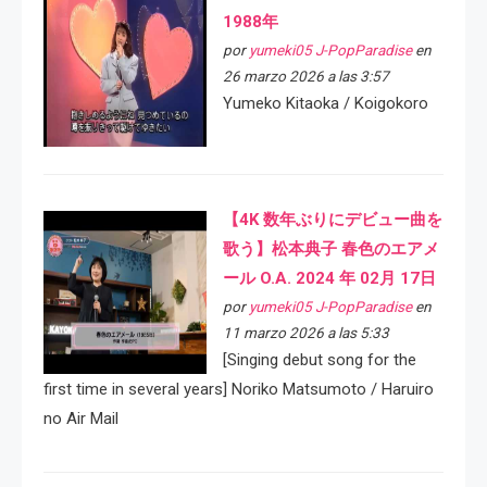
1988年
por
yumeki05 J-PopParadise
en
26 marzo 2026 a las 3:57
Yumeko Kitaoka / Koigokoro
【4K 数年ぶりにデビュー曲を
歌う】松本典子 春色のエアメ
ール O.A. 2024 年 02月 17日
por
yumeki05 J-PopParadise
en
11 marzo 2026 a las 5:33
[Singing debut song for the
first time in several years] Noriko Matsumoto / Haruiro
no Air Mail