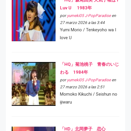
Luv U 1983年
por
yumeki05 J-PopParadise
en
27 marzo 2026 a las 3:44
Yumi Morio / Tenkeyoho wa I
love U
「HQ」菊池桃子 青春のいじ
わる 1984年
por
yumeki05 J-PopParadise
en
27 marzo 2026 a las 2:51
Momoko Kikuchi / Seishun no
ijiwaru
「HD」北岡夢子 恋心