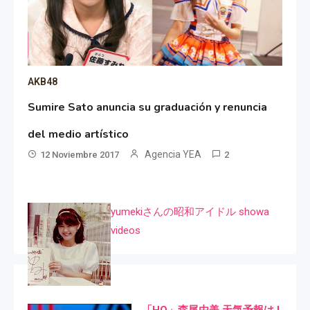
AKB48
Sumire Sato anuncia su graduación y renuncia
del medio artístico
Agencia YEA
12 Noviembre 2017
2
yumekiさんの昭和アイドル showa
videos
「HQ」森尾由美 天気予報は I