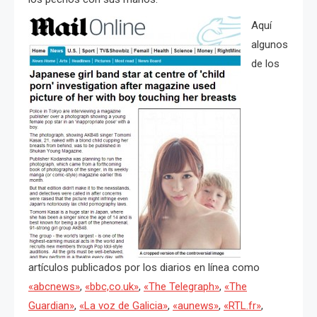
Aquí
algunos
de los
artículos publicados por los diarios en línea como
«abcnews»
,
«bbc,co.uk»
,
«The Telegraph»
,
«The
Guardian»
,
«La voz de Galicia»
,
«aunews»
,
«RTL.fr»
,