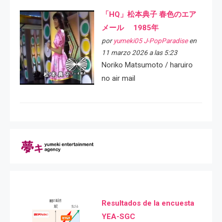
「HQ」松本典子 春色のエア
メール 1985年
por
yumeki05 J-PopParadise
en
11 marzo 2026 a las 5:23
Noriko Matsumoto / haruiro
no air mail
Resultados de la encuesta
YEA-SGC