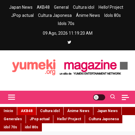
Skip
Japan News
AKB48
General
Cultura idol
Hello! Project
to
JPop actual
Cultura Japonesa
Ánime News
Idols 80s
content
Idols 70s
09 Ago, 2026
11:19:21 AM
Yumeki Magazine
Jpop y musica idol – Tu portal de jpop, movimiento idol y cultura
japonesa en español
Inicio
AKB48
Cultura idol
Ánime News
Japan News
Generales
JPop actual
Hello! Project
Cultura Japonesa
idol 70s
idol 80s