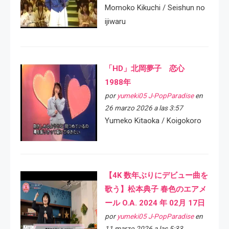
Momoko Kikuchi / Seishun no
ijiwaru
「HD」北岡夢子 恋心
1988年
por
yumeki05 J-PopParadise
en
26 marzo 2026 a las 3:57
Yumeko Kitaoka / Koigokoro
【4K 数年ぶりにデビュー曲を
歌う】松本典子 春色のエアメ
ール O.A. 2024 年 02月 17日
por
yumeki05 J-PopParadise
en
11 marzo 2026 a las 5:33