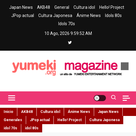
Skip
Japan News
AKB48
General
Cultura idol
Hello! Project
to
JPop actual
Cultura Japonesa
Ánime News
Idols 80s
content
Idols 70s
10 Ago, 2026
9:59:53 AM
Yumeki Magazine
Jpop y musica idol – Tu portal de jpop, movimiento idol y cultura
japonesa en español
Inicio
AKB48
Cultura idol
Ánime News
Japan News
Generales
JPop actual
Hello! Project
Cultura Japonesa
idol 70s
idol 80s