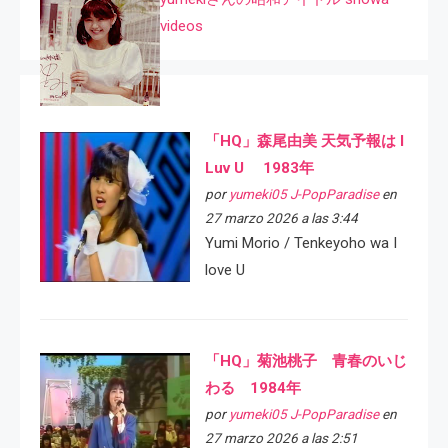
videos
「HQ」森尾由美 天気予報は I
Luv U 1983年
por
yumeki05 J-PopParadise
en
27 marzo 2026 a las 3:44
Yumi Morio / Tenkeyoho wa I
love U
「HQ」菊池桃子 青春のいじ
わる 1984年
por
yumeki05 J-PopParadise
en
27 marzo 2026 a las 2:51