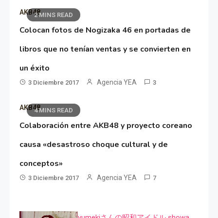
AKB48
2 MINS READ
Colocan fotos de Nogizaka 46 en portadas de
libros que no tenían ventas y se convierten en
un éxito
Agencia YEA
3 Diciembre 2017
3
AKB48
4 MINS READ
Colaboración entre AKB48 y proyecto coreano
causa «desastroso choque cultural y de
conceptos»
Agencia YEA
3 Diciembre 2017
7
yumekiさんの昭和アイドル showa