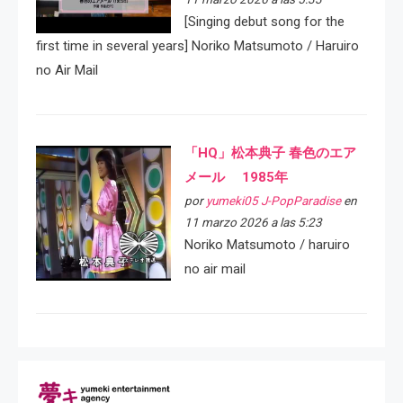
[Singing debut song for the
first time in several years] Noriko Matsumoto / Haruiro
no Air Mail
「HQ」松本典子 春色のエア
メール 1985年
por
yumeki05 J-PopParadise
en
11 marzo 2026 a las 5:23
Noriko Matsumoto / haruiro
no air mail