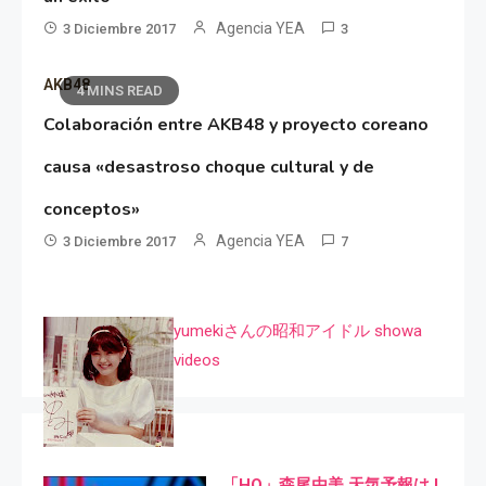
Agencia YEA
3 Diciembre 2017
3
AKB48
4 MINS READ
Colaboración entre AKB48 y proyecto coreano
causa «desastroso choque cultural y de
conceptos»
Agencia YEA
3 Diciembre 2017
7
yumekiさんの昭和アイドル showa
videos
「HQ」森尾由美 天気予報は I