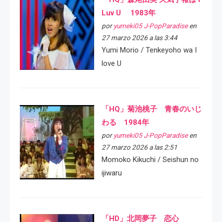
Luv U 1983年
por
yumeki05 J-PopParadise
en
27 marzo 2026 a las 3:44
Yumi Morio / Tenkeyoho wa I
love U
「HQ」菊池桃子 青春のいじ
わる 1984年
por
yumeki05 J-PopParadise
en
27 marzo 2026 a las 2:51
Momoko Kikuchi / Seishun no
ijiwaru
「HD」北岡夢子 恋心