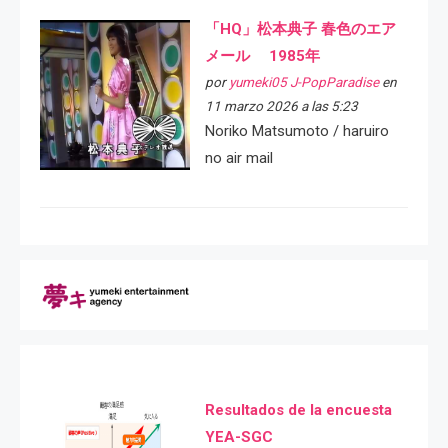
「HQ」松本典子 春色のエア
メール 1985年
por
yumeki05 J-PopParadise
en
11 marzo 2026 a las 5:23
Noriko Matsumoto / haruiro
no air mail
Resultados de la encuesta
YEA-SGC