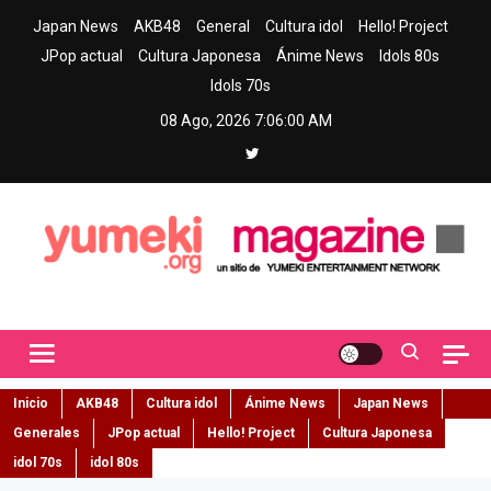
Skip
Japan News
AKB48
General
Cultura idol
Hello! Project
to
JPop actual
Cultura Japonesa
Ánime News
Idols 80s
content
Idols 70s
08 Ago, 2026
7:06:01 AM
Yumeki Magazine
Jpop y musica idol – Tu portal de jpop, movimiento idol y cultura
japonesa en español
Inicio
AKB48
Cultura idol
Ánime News
Japan News
Generales
JPop actual
Hello! Project
Cultura Japonesa
idol 70s
idol 80s