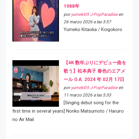
1988年
por
yumeki05 J-PopParadise
en
26 marzo 2026 a las 3:57
Yumeko Kitaoka / Koigokoro
【4K 数年ぶりにデビュー曲を
歌う】松本典子 春色のエアメ
ール O.A. 2024 年 02月 17日
por
yumeki05 J-PopParadise
en
11 marzo 2026 a las 5:33
[Singing debut song for the
first time in several years] Noriko Matsumoto / Haruiro
no Air Mail