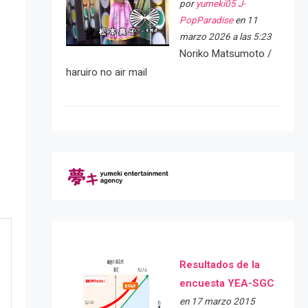
por
yumeki05 J-
PopParadise
en 11
marzo 2026 a las 5:23
Noriko Matsumoto /
haruiro no air mail
Resultados de la
encuesta YEA-SGC
en 17 marzo 2015