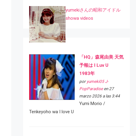
yumekiさんの昭和アイドル
showa videos
「HQ」森尾由美 天気
予報は I Luv U
1983年
por
yumeki05 J-
PopParadise
en 27
marzo 2026 a las 3:44
Yumi Morio /
Tenkeyoho wa I love U