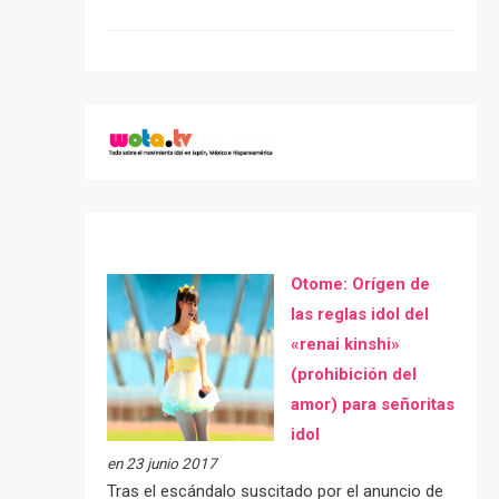
Otome: Orígen de
las reglas idol del
«renai kinshi»
(prohibición del
amor) para señoritas
idol
en 23 junio 2017
Tras el escándalo suscitado por el anuncio de