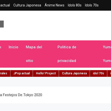
actual
Cultura Japonesa
Ánime News
Idols 80s
Idols 70s
a japonesa en español
o
Inicio
Mapa del
Politica de
Yume
sitio
privacidad
Yume
rales
JPop actual
Hello! Project
Cultura Japonesa
idol 70s
a Festejos De Tokyo 2020