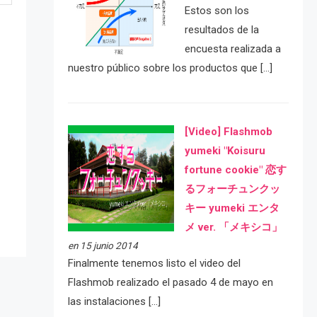
Estos son los
resultados de la
encuesta realizada a
nuestro público sobre los productos que […]
[Video] Flashmob
yumeki "Koisuru
e
fortune cookie" 恋す
るフォーチュンクッ
キー yumeki エンタ
メ ver. 「メキシコ」
en 15 junio 2014
Finalmente tenemos listo el video del
Flashmob realizado el pasado 4 de mayo en
las instalaciones […]