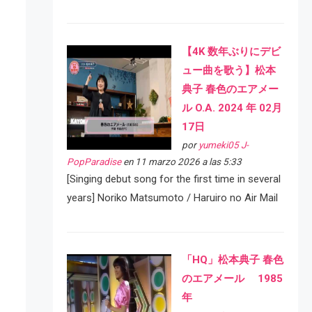
【4K 数年ぶりにデビ
ュー曲を歌う】松本
典子 春色のエアメー
ル O.A. 2024 年 02月
17日
por
yumeki05 J-
PopParadise
en 11 marzo 2026 a las 5:33
[Singing debut song for the first time in several
years] Noriko Matsumoto / Haruiro no Air Mail
「HQ」松本典子 春色
のエアメール 1985
年