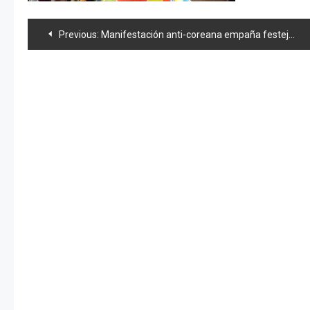
Navegación
Previous:
Manifestación anti-coreana empaña festejos de Tokyo 2020
de
entradas