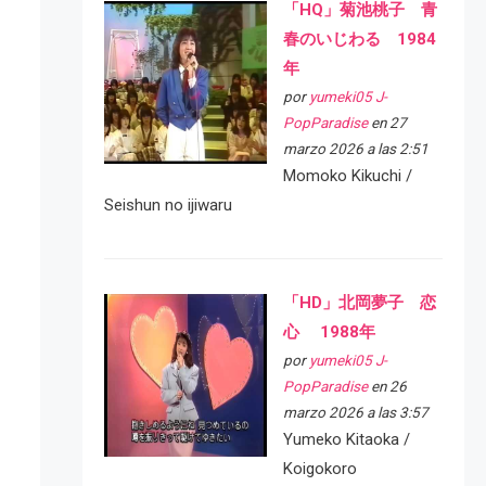
「HQ」菊池桃子 青
春のいじわる 1984
年
por
yumeki05 J-
PopParadise
en 27
marzo 2026 a las 2:51
Momoko Kikuchi /
Seishun no ijiwaru
「HD」北岡夢子 恋
心 1988年
por
yumeki05 J-
PopParadise
en 26
marzo 2026 a las 3:57
Yumeko Kitaoka /
Koigokoro