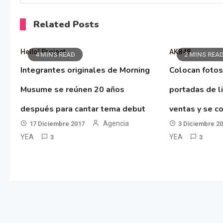
Related Posts
Hello! Project
AKB48
4 MINS READ
2 MINS REA
Integrantes originales de Morning
Colocan fotos
Musume se reúnen 20 años
portadas de l
después para cantar tema debut
ventas y se co
Agencia
17 Diciembre 2017
3 Diciembre 2
YEA
YEA
3
3