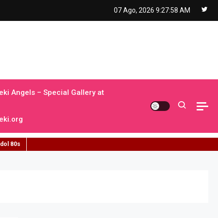
07 Ago, 2026
9:27:59 AM
ki Angels – Special Gallery at
ki.org
idol 80s