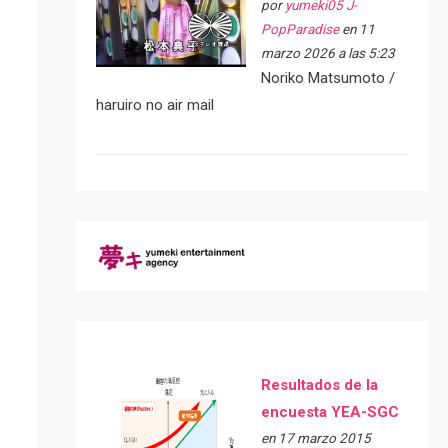
por
yumeki05 J-
PopParadise
en 11
marzo 2026 a las 5:23
Noriko Matsumoto /
haruiro no air mail
Resultados de la
encuesta YEA-SGC
en 17 marzo 2015