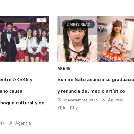
D
2 MINS READ
AKB48
 entre AKB48 y
Sumire Sato anuncia su graduaci
eano causa
y renuncia del medio artístico
Agencia
12 Noviembre 2017
hoque cultural y de
YEA
2
Agencia
017