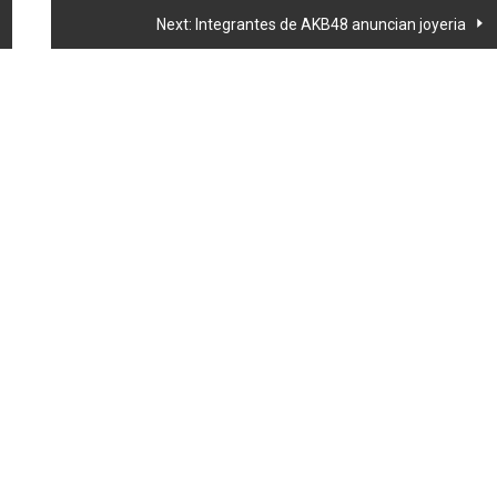
Next:
Integrantes de AKB48 anuncian joyeria