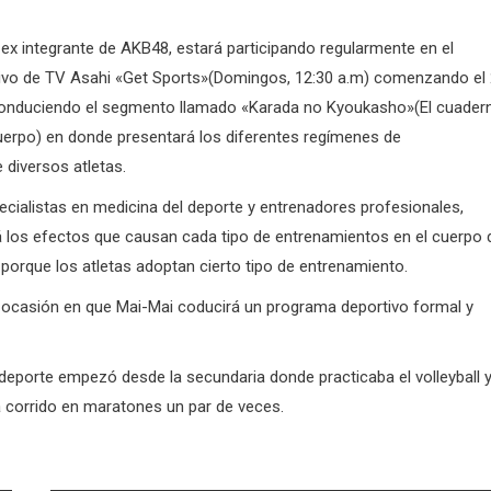
 ex integrante de AKB48, estará participando regularmente en el
ivo de TV Asahi «Get Sports»(Domingos, 12:30 a.m) comenzando el
conduciendo el segmento llamado «Karada no Kyoukasho»(El cuader
uerpo) en donde presentará los diferentes regímenes de
 diversos atletas.
cialistas en medicina del deporte y entrenadores profesionales,
 los efectos que causan cada tipo de entrenamientos en el cuerpo 
 porque los atletas adoptan cierto tipo de entrenamiento.
r ocasión en que Mai-Mai coducirá un programa deportivo formal y
 deporte empezó desde la secundaria donde practicaba el volleyball 
 corrido en maratones un par de veces.