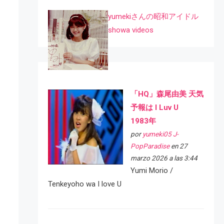
yumekiさんの昭和アイドル
showa videos
「HQ」森尾由美 天気
予報は I Luv U
1983年
por
yumeki05 J-
PopParadise
en 27
marzo 2026 a las 3:44
Yumi Morio /
Tenkeyoho wa I love U