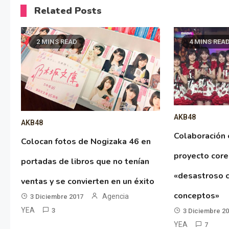
Related Posts
2 MINS READ
4 MINS REA
AKB48
AKB48
Colaboración
Colocan fotos de Nogizaka 46 en
proyecto cor
portadas de libros que no tenían
«desastroso c
ventas y se convierten en un éxito
conceptos»
Agencia
3 Diciembre 2017
YEA
3
3 Diciembre 2
YEA
7