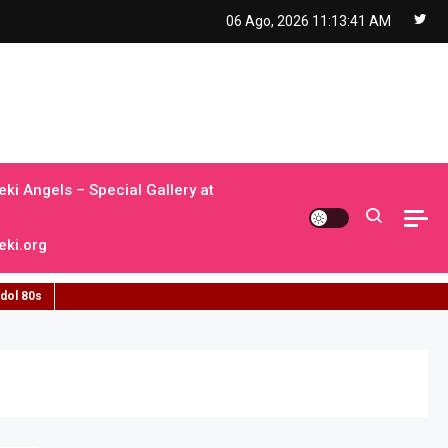
06 Ago, 2026
11:13:42 AM
ki Angels – Special Gallery at
ki.org
idol 80s