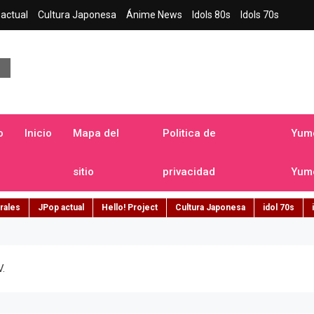
actual
Cultura Japonesa
Ánime News
Idols 80s
Idols 70s
a japonesa en español
o
Inicio
Mapa del
Politica de
Yume
sitio
privacidad
Yume
rales
JPop actual
Hello! Project
Cultura Japonesa
idol 70s
V.