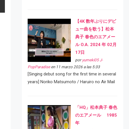
【4K 数年ぶりにデビ
ュー曲を歌う】松本
典子 春色のエアメー
ル O.A. 2024 年 02月
17日
por
yumeki05 J-
PopParadise
en 11 marzo 2026 a las 5:33
[Singing debut song for the first time in several
years] Noriko Matsumoto / Haruiro no Air Mail
「HQ」松本典子 春色
のエアメール 1985
年