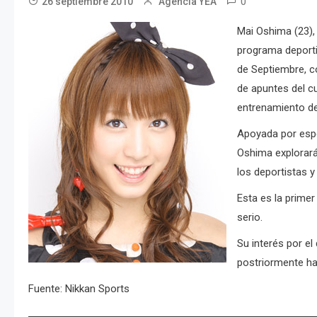
0
26 septiembre 2010
Agencia YEA
Mai Oshima (23),
programa deport
de Septiembre, 
de apuntes del c
entrenamiento de
Apoyada por espe
Oshima explorará
los deportistas y
Esta es la prime
serio.
Su interés por el
postriormente ha
Fuente: Nikkan Sports