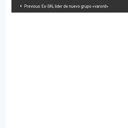
Navegación
Previous:
Ex-SKi, lider de nuevo grupo «varonil»
de
entradas