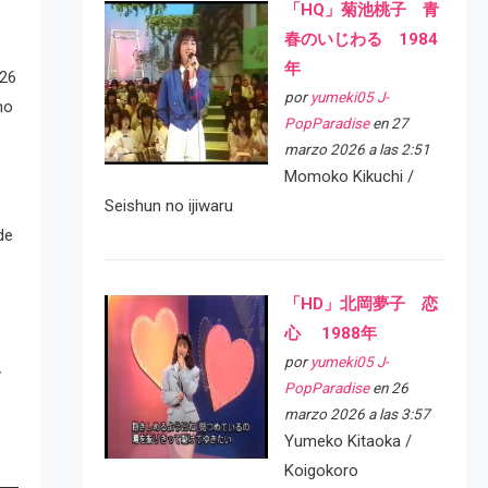
「HQ」菊池桃子 青
春のいじわる 1984
年
 26
por
yumeki05 J-
no
PopParadise
en 27
marzo 2026 a las 2:51
Momoko Kikuchi /
Seishun no ijiwaru
de
「HD」北岡夢子 恋
心 1988年
por
yumeki05 J-
y
PopParadise
en 26
marzo 2026 a las 3:57
Yumeko Kitaoka /
Koigokoro