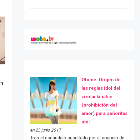
Otome: Orígen de
ón
las reglas idol del
«renai kinshi»
(prohibición del
amor) para señoritas
idol
en 23 junio 2017
Tras el escándalo suscitado por el anuncio de