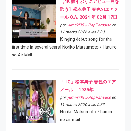
【4K 数年ぶりにデビュー曲を
歌う】松本典子 春色のエアメ
ール O.A. 2024 年 02月 17日
por
yumeki05 J-PopParadise
en
11 marzo 2026 a las 5:33
[Singing debut song for the
first time in several years] Noriko Matsumoto / Haruiro
no Air Mail
「HQ」松本典子 春色のエア
メール 1985年
por
yumeki05 J-PopParadise
en
11 marzo 2026 a las 5:23
Noriko Matsumoto / haruiro
no air mail