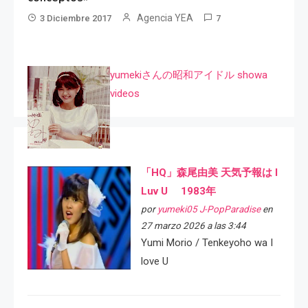
Agencia YEA
3 Diciembre 2017
7
yumekiさんの昭和アイドル showa
videos
「HQ」森尾由美 天気予報は I
Luv U 1983年
por
yumeki05 J-PopParadise
en
27 marzo 2026 a las 3:44
Yumi Morio / Tenkeyoho wa I
love U