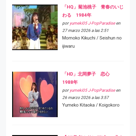
「HQ」菊池桃子 青春のいじ
わる 1984年
por
yumeki05 J-PopParadise
en
27 marzo 2026 a las 2:51
Momoko Kikuchi / Seishun no
ijiwaru
「HD」北岡夢子 恋心
1988年
por
yumeki05 J-PopParadise
en
26 marzo 2026 a las 3:57
Yumeko Kitaoka / Koigokoro