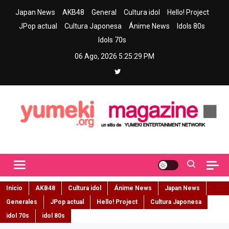
Skip
Japan News
AKB48
General
Cultura idol
Hello! Project
to
JPop actual
Cultura Japonesa
Ánime News
Idols 80s
content
Idols 70s
06 Ago, 2026
5:25:30 PM
Yumeki Magazine
Jpop y musica idol – Tu portal de jpop, movimiento idol y cultura
japonesa en español
Inicio
AKB48
Cultura idol
Ánime News
Japan News
Generales
JPop actual
Hello! Project
Cultura Japonesa
idol 70s
idol 80s