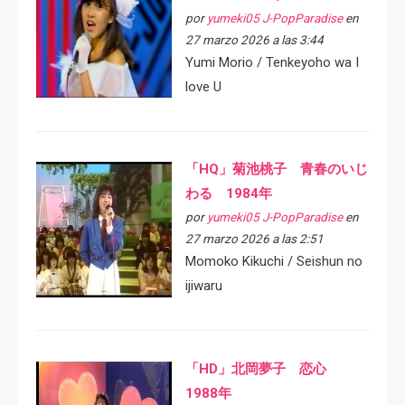
por
yumeki05 J-PopParadise
en
27 marzo 2026 a las 3:44
Yumi Morio / Tenkeyoho wa I
love U
「HQ」菊池桃子 青春のいじ
わる 1984年
por
yumeki05 J-PopParadise
en
27 marzo 2026 a las 2:51
Momoko Kikuchi / Seishun no
ijiwaru
「HD」北岡夢子 恋心
1988年