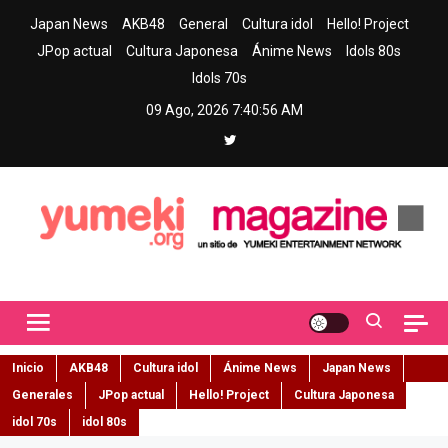
Skip
Japan News
AKB48
General
Cultura idol
Hello! Project
to
JPop actual
Cultura Japonesa
Ánime News
Idols 80s
content
Idols 70s
09 Ago, 2026
7:40:57 AM
Yumeki Magazine
Jpop y musica idol – Tu portal de jpop, movimiento idol y cultura
japonesa en español
Inicio
AKB48
Cultura idol
Ánime News
Japan News
Generales
JPop actual
Hello! Project
Cultura Japonesa
idol 70s
idol 80s