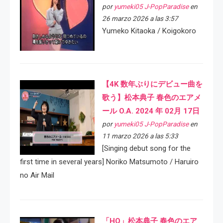
por
yumeki05 J-PopParadise
en
26 marzo 2026 a las 3:57
Yumeko Kitaoka / Koigokoro
【4K 数年ぶりにデビュー曲を
歌う】松本典子 春色のエアメ
ール O.A. 2024 年 02月 17日
por
yumeki05 J-PopParadise
en
11 marzo 2026 a las 5:33
[Singing debut song for the
first time in several years] Noriko Matsumoto / Haruiro
no Air Mail
「HQ」松本典子 春色のエア