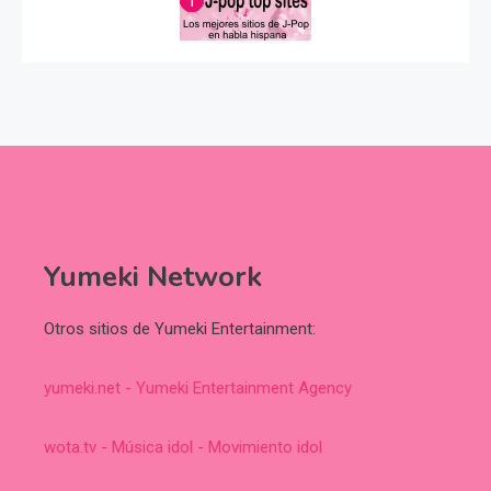
Yumeki Network
Otros sitios de Yumeki Entertainment:
yumeki.net - Yumeki Entertainment Agency
wota.tv - Música idol - Movimiento idol