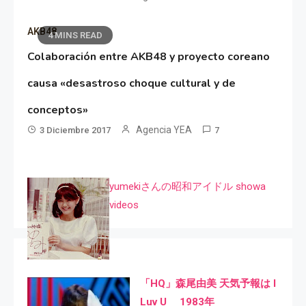
AKB48
4 MINS READ
Colaboración entre AKB48 y proyecto coreano
causa «desastroso choque cultural y de
conceptos»
Agencia YEA
3 Diciembre 2017
7
yumekiさんの昭和アイドル showa
videos
「HQ」森尾由美 天気予報は I
Luv U 1983年