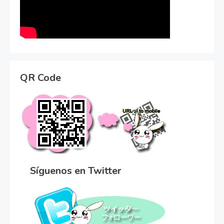
QR Code
Síguenos en Twitter