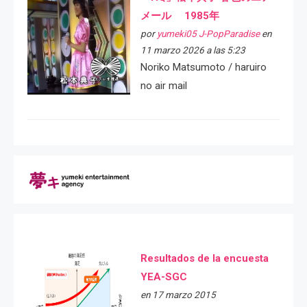
メール 1985年
por
yumeki05 J-PopParadise
en
11 marzo 2026 a las 5:23
Noriko Matsumoto / haruiro
no air mail
Resultados de la encuesta
YEA-SGC
en 17 marzo 2015