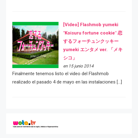
[Video] Flashmob yumeki
"Koisuru fortune cookie" 恋
するフォーチュンクッキー
yumeki エンタメ ver. 「メキ
シコ」
en 15 junio 2014
Finalmente tenemos listo el video del Flashmob
realizado el pasado 4 de mayo en las instalaciones […]