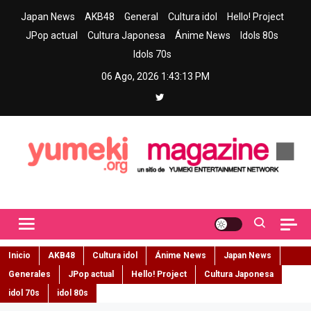
Skip
Japan News
AKB48
General
Cultura idol
Hello! Project
to
JPop actual
Cultura Japonesa
Ánime News
Idols 80s
content
Idols 70s
06 Ago, 2026
1:43:14 PM
Yumeki Magazine
Jpop y musica idol – Tu portal de jpop, movimiento idol y cultura
japonesa en español
Inicio
AKB48
Cultura idol
Ánime News
Japan News
Generales
JPop actual
Hello! Project
Cultura Japonesa
idol 70s
idol 80s