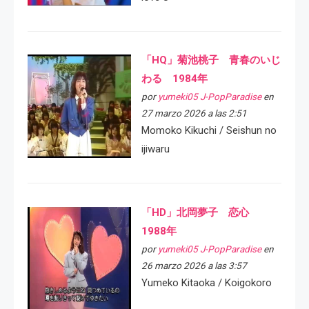
「HQ」菊池桃子 青春のいじ
わる 1984年
por
yumeki05 J-PopParadise
en
27 marzo 2026 a las 2:51
Momoko Kikuchi / Seishun no
ijiwaru
「HD」北岡夢子 恋心
1988年
por
yumeki05 J-PopParadise
en
26 marzo 2026 a las 3:57
Yumeko Kitaoka / Koigokoro