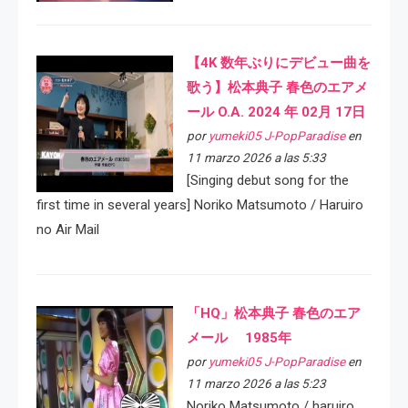
【4K 数年ぶりにデビュー曲を
歌う】松本典子 春色のエアメ
ール O.A. 2024 年 02月 17日
por
yumeki05 J-PopParadise
en
11 marzo 2026 a las 5:33
[Singing debut song for the
first time in several years] Noriko Matsumoto / Haruiro
no Air Mail
「HQ」松本典子 春色のエア
メール 1985年
por
yumeki05 J-PopParadise
en
11 marzo 2026 a las 5:23
Noriko Matsumoto / haruiro