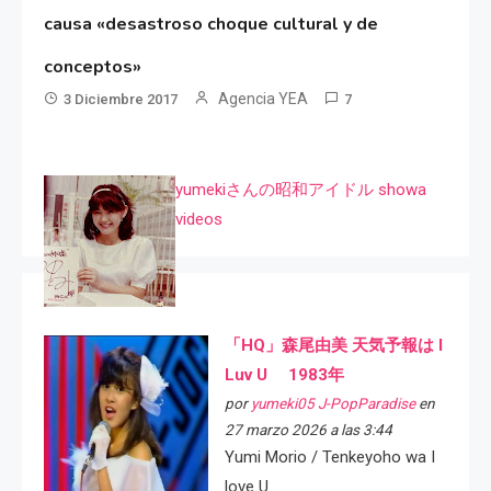
causa «desastroso choque cultural y de
conceptos»
Agencia YEA
3 Diciembre 2017
7
yumekiさんの昭和アイドル showa
videos
「HQ」森尾由美 天気予報は I
Luv U 1983年
por
yumeki05 J-PopParadise
en
27 marzo 2026 a las 3:44
Yumi Morio / Tenkeyoho wa I
love U