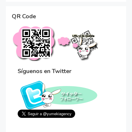
QR Code
Síguenos en Twitter