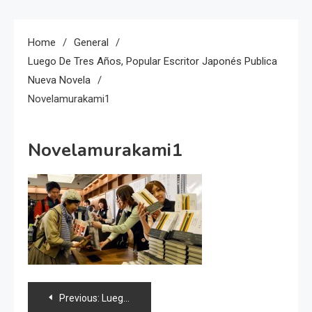
Home
General
Luego De Tres Años, Popular Escritor Japonés Publica
Nueva Novela
Novelamurakami1
Novelamurakami1
Navegación
Previous:
Luego de tres años, popular escritor japonés publica nueva novela