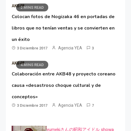
AKB48
2 MINS READ
Colocan fotos de Nogizaka 46 en portadas de
libros que no tenían ventas y se convierten en
un éxito
Agencia YEA
3 Diciembre 2017
3
AKB48
4 MINS READ
Colaboración entre AKB48 y proyecto coreano
causa «desastroso choque cultural y de
conceptos»
Agencia YEA
3 Diciembre 2017
7
yumekiさんの昭和アイドル showa