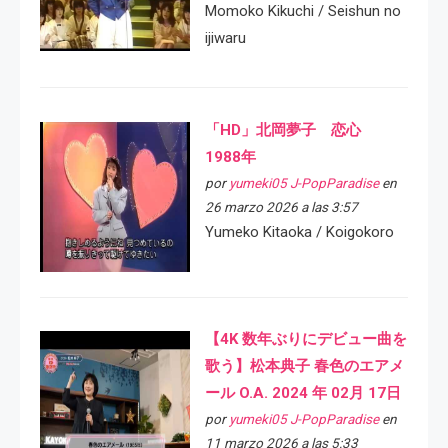
Momoko Kikuchi / Seishun no
ijiwaru
「HD」北岡夢子 恋心
1988年
por
yumeki05 J-PopParadise
en
26 marzo 2026 a las 3:57
Yumeko Kitaoka / Koigokoro
【4K 数年ぶりにデビュー曲を
歌う】松本典子 春色のエアメ
ール O.A. 2024 年 02月 17日
por
yumeki05 J-PopParadise
en
11 marzo 2026 a las 5:33