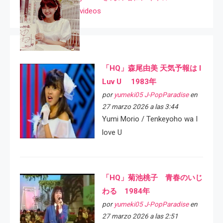
videos
「HQ」森尾由美 天気予報は I
Luv U 1983年
por
yumeki05 J-PopParadise
en
27 marzo 2026 a las 3:44
Yumi Morio / Tenkeyoho wa I
love U
「HQ」菊池桃子 青春のいじ
わる 1984年
por
yumeki05 J-PopParadise
en
27 marzo 2026 a las 2:51