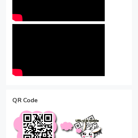
QR Code