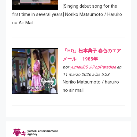
[Singing debut song for the
first time in several years] Noriko Matsumoto / Haruiro
no Air Mail
「HQ」松本典子 春色のエア
メール 1985年
por
yumeki05 J-PopParadise
en
11 marzo 2026 a las 5:23
Noriko Matsumoto / haruiro
no air mail