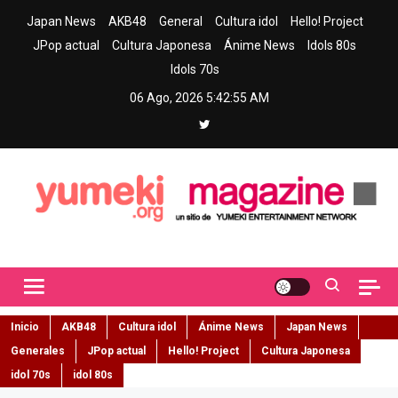
Skip
Japan News
AKB48
General
Cultura idol
Hello! Project
to
JPop actual
Cultura Japonesa
Ánime News
Idols 80s
content
Idols 70s
06 Ago, 2026
5:42:56 AM
Yumeki Magazine
Jpop y musica idol – Tu portal de jpop, movimiento idol y cultura
japonesa en español
Inicio
AKB48
Cultura idol
Ánime News
Japan News
Generales
JPop actual
Hello! Project
Cultura Japonesa
idol 70s
idol 80s