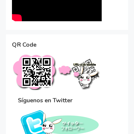
QR Code
Síguenos en Twitter