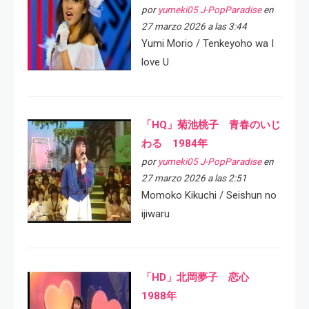
por
yumeki05 J-PopParadise
en
27 marzo 2026 a las 3:44
Yumi Morio / Tenkeyoho wa I
love U
「HQ」菊池桃子 青春のいじ
わる 1984年
por
yumeki05 J-PopParadise
en
27 marzo 2026 a las 2:51
Momoko Kikuchi / Seishun no
ijiwaru
「HD」北岡夢子 恋心
1988年