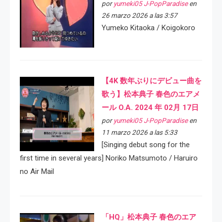
por
yumeki05 J-PopParadise
en
26 marzo 2026 a las 3:57
Yumeko Kitaoka / Koigokoro
【4K 数年ぶりにデビュー曲を
歌う】松本典子 春色のエアメ
ール O.A. 2024 年 02月 17日
por
yumeki05 J-PopParadise
en
11 marzo 2026 a las 5:33
[Singing debut song for the
first time in several years] Noriko Matsumoto / Haruiro
no Air Mail
「HQ」松本典子 春色のエア