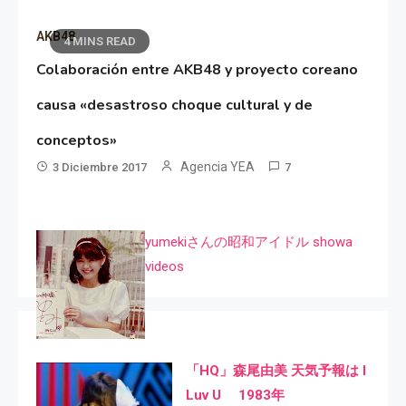
AKB48
4 MINS READ
Colaboración entre AKB48 y proyecto coreano
causa «desastroso choque cultural y de
conceptos»
Agencia YEA
3 Diciembre 2017
7
yumekiさんの昭和アイドル showa
videos
「HQ」森尾由美 天気予報は I
Luv U 1983年