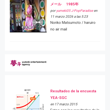
メール 1985年
por
yumeki05 J-PopParadise
en
11 marzo 2026 a las 5:23
Noriko Matsumoto / haruiro
no air mail
Resultados de la encuesta
YEA-SGC
en 17 marzo 2015