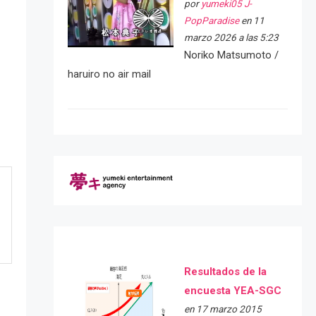
por
yumeki05 J-
PopParadise
en 11
marzo 2026 a las 5:23
Noriko Matsumoto /
haruiro no air mail
Resultados de la
encuesta YEA-SGC
en 17 marzo 2015