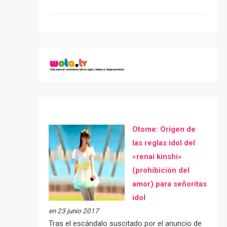
Otome: Orígen de
las reglas idol del
«renai kinshi»
(prohibición del
amor) para señoritas
idol
en 23 junio 2017
Tras el escándalo suscitado por el anuncio de