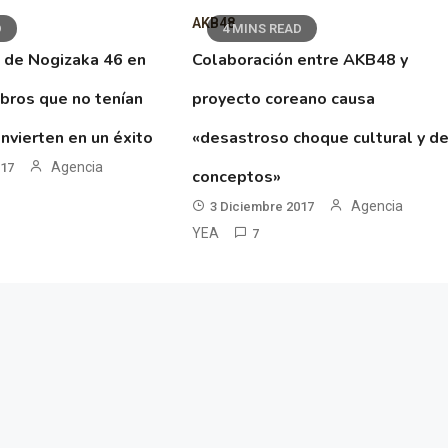
AKB48
D
4 MINS READ
 de Nogizaka 46 en
Colaboración entre AKB48 y
ibros que no tenían
proyecto coreano causa
nvierten en un éxito
«desastroso choque cultural y d
Agencia
017
conceptos»
Agencia
3 Diciembre 2017
YEA
7