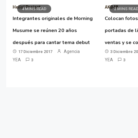
Hello! Project
AKB48
4 MINS READ
2 MINS REA
Integrantes originales de Morning
Colocan fotos
Musume se reúnen 20 años
portadas de l
después para cantar tema debut
ventas y se co
Agencia
17 Diciembre 2017
3 Diciembre 2
YEA
YEA
3
3