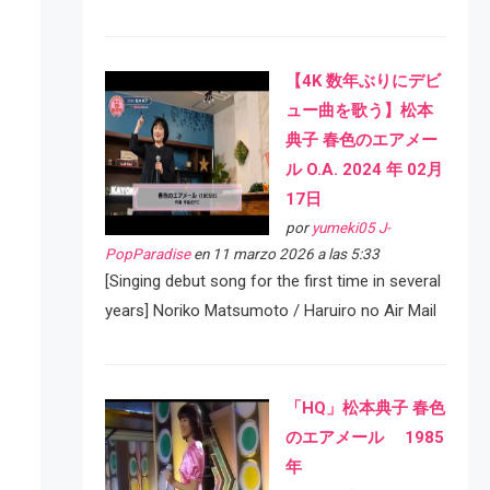
【4K 数年ぶりにデビ
ュー曲を歌う】松本
典子 春色のエアメー
ル O.A. 2024 年 02月
17日
por
yumeki05 J-
PopParadise
en 11 marzo 2026 a las 5:33
[Singing debut song for the first time in several
years] Noriko Matsumoto / Haruiro no Air Mail
「HQ」松本典子 春色
のエアメール 1985
年