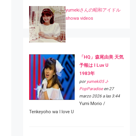
yumekiさんの昭和アイドル
showa videos
「HQ」森尾由美 天気
予報は I Luv U
1983年
por
yumeki05 J-
PopParadise
en 27
marzo 2026 a las 3:44
Yumi Morio /
Tenkeyoho wa I love U