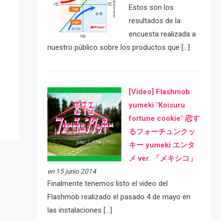
Estos son los
resultados de la
encuesta realizada a
nuestro público sobre los productos que […]
e
[Video] Flashmob
yumeki "Koisuru
fortune cookie" 恋す
るフォーチュンクッ
キー yumeki エンタ
メ ver. 「メキシコ」
en 15 junio 2014
Finalmente tenemos listo el video del
Flashmob realizado el pasado 4 de mayo en
las instalaciones […]