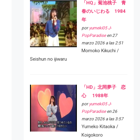
「HQ」菊池桃子 青
春のいじわる 1984
年
por
yumeki05 J-
PopParadise
en 27
marzo 2026 a las 2:51
Momoko Kikuchi /
Seishun no ijiwaru
「HD」北岡夢子 恋
心 1988年
por
yumeki05 J-
PopParadise
en 26
marzo 2026 a las 3:57
Yumeko Kitaoka /
Koigokoro