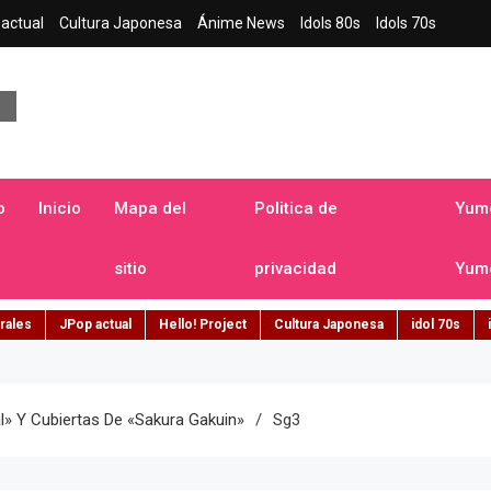
actual
Cultura Japonesa
Ánime News
Idols 80s
Idols 70s
a japonesa en español
o
Inicio
Mapa del
Politica de
Yume
sitio
privacidad
Yume
rales
JPop actual
Hello! Project
Cultura Japonesa
idol 70s
» Y Cubiertas De «Sakura Gakuin»
Sg3