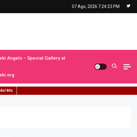
07 Ago, 2026
7:24:24 PM
ki Angels – Special Gallery at
ki.org
idol 80s