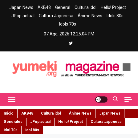
Skip
Japan News
AKB48
General
Cultura idol
Hello! Project
to
JPop actual
Cultura Japonesa
Ánime News
Idols 80s
content
Idols 70s
07 Ago, 2026
12:25:05 PM
Yumeki Magazine
Jpop y musica idol – Tu portal de jpop, movimiento idol y cultura
japonesa en español
Inicio
AKB48
Cultura idol
Ánime News
Japan News
Generales
JPop actual
Hello! Project
Cultura Japonesa
idol 70s
idol 80s