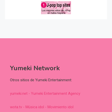
Yumeki Network
Otros sitios de Yumeki Entertainment:
yumeki.net - Yumeki Entertainment Agency
wota.tv - Música idol - Movimiento idol