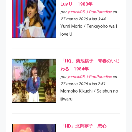
Luv U 1983年
por
yumeki05 J-PopParadise
en
27 marzo 2026 a las 3:44
Yumi Morio / Tenkeyoho wa I
love U
「HQ」菊池桃子 青春のいじ
わる 1984年
por
yumeki05 J-PopParadise
en
27 marzo 2026 a las 2:51
Momoko Kikuchi / Seishun no
ijiwaru
「HD」北岡夢子 恋心