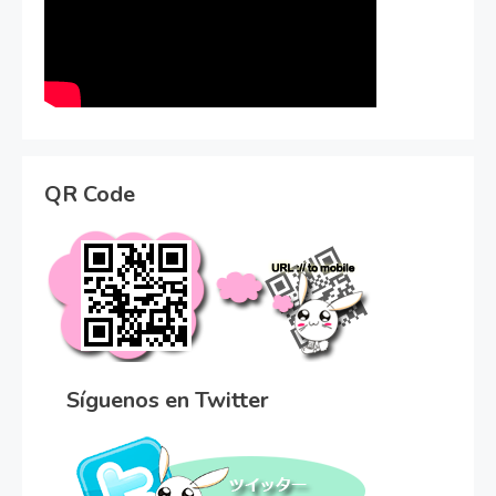
QR Code
Síguenos en Twitter