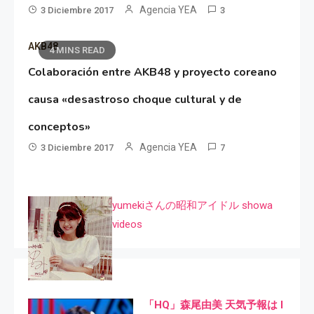
Agencia YEA
3 Diciembre 2017
3
AKB48
4 MINS READ
Colaboración entre AKB48 y proyecto coreano
causa «desastroso choque cultural y de
conceptos»
Agencia YEA
3 Diciembre 2017
7
yumekiさんの昭和アイドル showa
videos
「HQ」森尾由美 天気予報は I