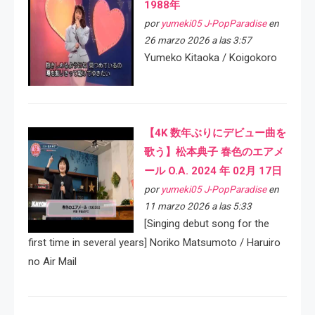
1988年
por
yumeki05 J-PopParadise
en
26 marzo 2026 a las 3:57
Yumeko Kitaoka / Koigokoro
【4K 数年ぶりにデビュー曲を
歌う】松本典子 春色のエアメ
ール O.A. 2024 年 02月 17日
por
yumeki05 J-PopParadise
en
11 marzo 2026 a las 5:33
[Singing debut song for the
first time in several years] Noriko Matsumoto / Haruiro
no Air Mail