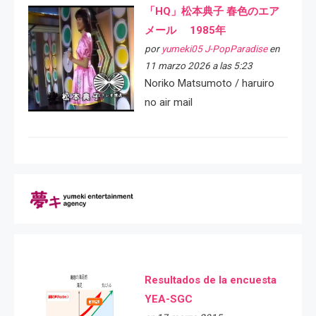
「HQ」松本典子 春色のエア
メール 1985年
por
yumeki05 J-PopParadise
en
11 marzo 2026 a las 5:23
Noriko Matsumoto / haruiro
no air mail
Resultados de la encuesta
YEA-SGC