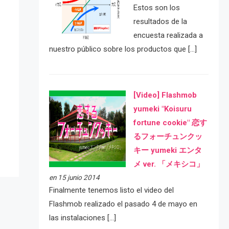
Estos son los
resultados de la
encuesta realizada a
nuestro público sobre los productos que […]
[Video] Flashmob
e
yumeki "Koisuru
fortune cookie" 恋す
るフォーチュンクッ
キー yumeki エンタ
メ ver. 「メキシコ」
en 15 junio 2014
Finalmente tenemos listo el video del
Flashmob realizado el pasado 4 de mayo en
las instalaciones […]