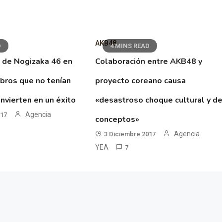
AKB48
D
4 MINS READ
 de Nogizaka 46 en
Colaboración entre AKB48 y
ibros que no tenían
proyecto coreano causa
nvierten en un éxito
«desastroso choque cultural y d
Agencia
017
conceptos»
Agencia
3 Diciembre 2017
YEA
7