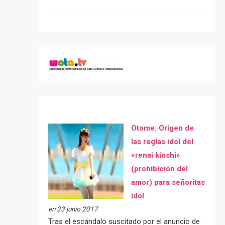
Otome: Orígen de
las reglas idol del
«renai kinshi»
(prohibición del
amor) para señoritas
idol
en 23 junio 2017
Tras el escándalo suscitado por el anuncio de