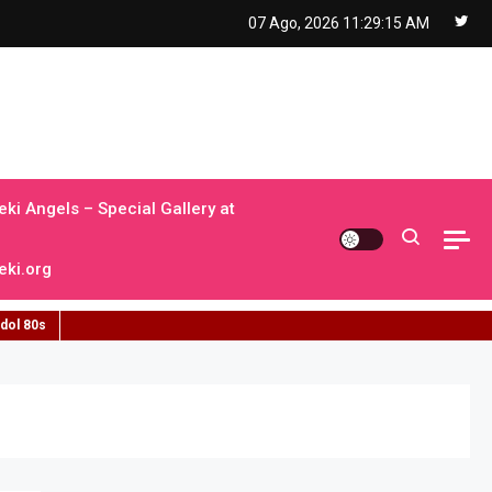
07 Ago, 2026
11:29:16 AM
ki Angels – Special Gallery at
ki.org
idol 80s