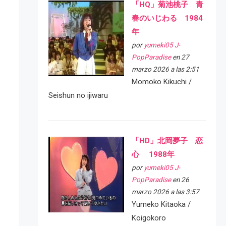
「HQ」菊池桃子 青
春のいじわる 1984
年
por
yumeki05 J-
PopParadise
en 27
marzo 2026 a las 2:51
Momoko Kikuchi /
Seishun no ijiwaru
「HD」北岡夢子 恋
心 1988年
por
yumeki05 J-
PopParadise
en 26
marzo 2026 a las 3:57
Yumeko Kitaoka /
Koigokoro