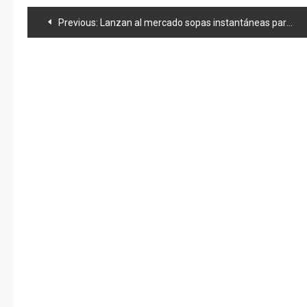
Navegación
Previous:
Lanzan al mercado sopas instantáneas para casos de emergencia
de
entradas