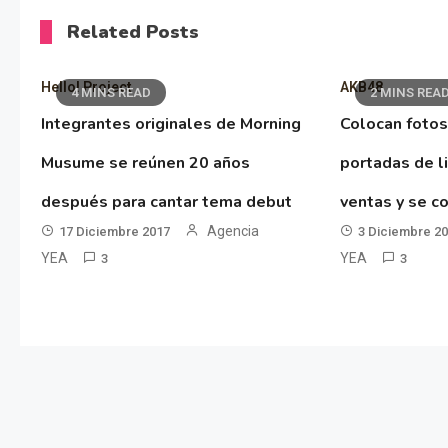
Related Posts
Hello! Project
AKB48
4 MINS READ
2 MINS REA
Integrantes originales de Morning
Colocan fotos
Musume se reúnen 20 años
portadas de l
después para cantar tema debut
ventas y se co
Agencia
17 Diciembre 2017
3 Diciembre 2
YEA
YEA
3
3