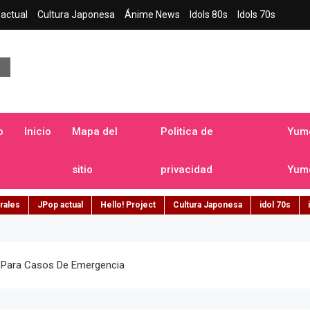
actual
Cultura Japonesa
Ánime News
Idols 80s
Idols 70s
a japonesa en español
o
Inicio
Mapa del
Politica de
Yume
sitio
privacidad
Yume
rales
JPop actual
Hello! Project
Cultura Japonesa
idol 70s
 Para Casos De Emergencia