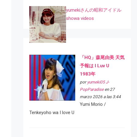
yumekiさんの昭和アイドル
showa videos
「HQ」森尾由美 天気
予報は I Luv U
1983年
por
yumeki05 J-
PopParadise
en 27
marzo 2026 a las 3:44
Yumi Morio /
Tenkeyoho wa I love U