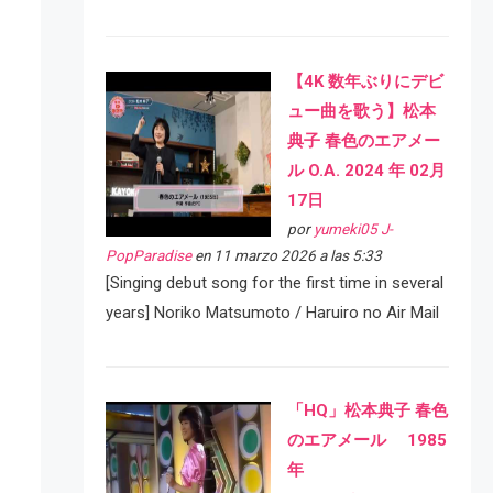
【4K 数年ぶりにデビ
ュー曲を歌う】松本
典子 春色のエアメー
ル O.A. 2024 年 02月
17日
por
yumeki05 J-
PopParadise
en 11 marzo 2026 a las 5:33
[Singing debut song for the first time in several
years] Noriko Matsumoto / Haruiro no Air Mail
「HQ」松本典子 春色
のエアメール 1985
年