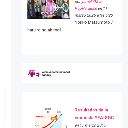
por
yumeki05 J-
PopParadise
en 11
marzo 2026 a las 5:23
Noriko Matsumoto /
haruiro no air mail
Resultados de la
encuesta YEA-SGC
en 17 marzo 2015