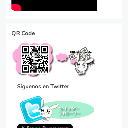
QR Code
Síguenos en Twitter