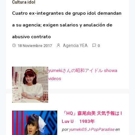
Cultura idol
Cuatro ex-integrantes de grupo idol demandan
a su agencia; exigen salarios y anulación de
abusivo contrato
Agencia YEA
18 Noviembre 2017
0
yumekiさんの昭和アイドル showa
videos
「HQ」森尾由美 天気予報は I
Luv U 1983年
por
yumeki05 J-PopParadise
en