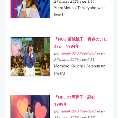
27 marzo 2026 a las 3:44
Yumi Morio / Tenkeyoho wa I
love U
「HQ」菊池桃子 青春のいじ
わる 1984年
por
yumeki05 J-PopParadise
en
27 marzo 2026 a las 2:51
Momoko Kikuchi / Seishun no
ijiwaru
「HD」北岡夢子 恋心
1988年
por
yumeki05 J-PopParadise
en
26 marzo 2026 a las 3:57