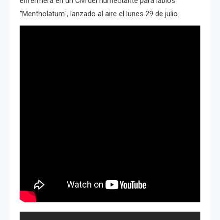
enfermera en un CM del humectante para labios
"Mentholatum", lanzado al aire el lunes 29 de julio.