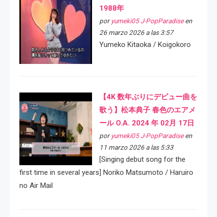
1988年
por
yumeki05 J-PopParadise
en
26 marzo 2026 a las 3:57
Yumeko Kitaoka / Koigokoro
【4K 数年ぶりにデビュー曲を
歌う】松本典子 春色のエアメ
ール O.A. 2024 年 02月 17日
por
yumeki05 J-PopParadise
en
11 marzo 2026 a las 5:33
[Singing debut song for the
first time in several years] Noriko Matsumoto / Haruiro
no Air Mail