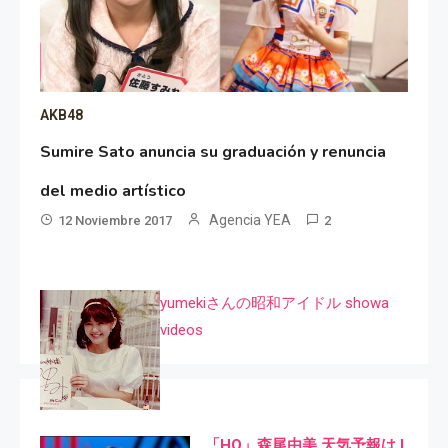
AKB48
Sumire Sato anuncia su graduación y renuncia
del medio artístico
Agencia YEA
12 Noviembre 2017
2
yumekiさんの昭和アイドル showa
videos
「HQ」森尾由美 天気予報は I