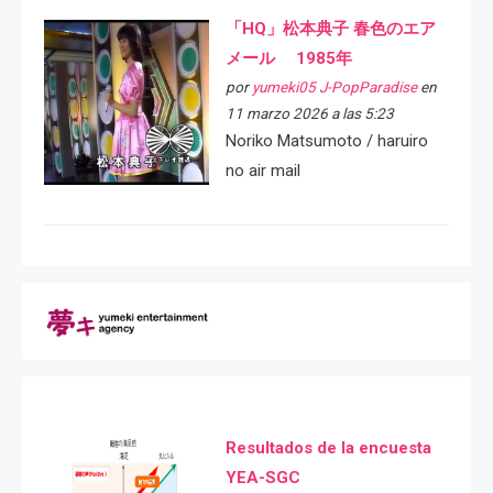
「HQ」松本典子 春色のエア
メール 1985年
por
yumeki05 J-PopParadise
en
11 marzo 2026 a las 5:23
Noriko Matsumoto / haruiro
no air mail
Resultados de la encuesta
YEA-SGC