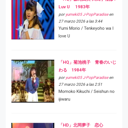
Luv U 1983年
por
yumeki05 J-PopParadise
en
27 marzo 2026 a las 3:44
Yumi Morio / Tenkeyoho wa I
love U
「HQ」菊池桃子 青春のいじ
わる 1984年
por
yumeki05 J-PopParadise
en
27 marzo 2026 a las 2:51
Momoko Kikuchi / Seishun no
ijiwaru
「HD」北岡夢子 恋心