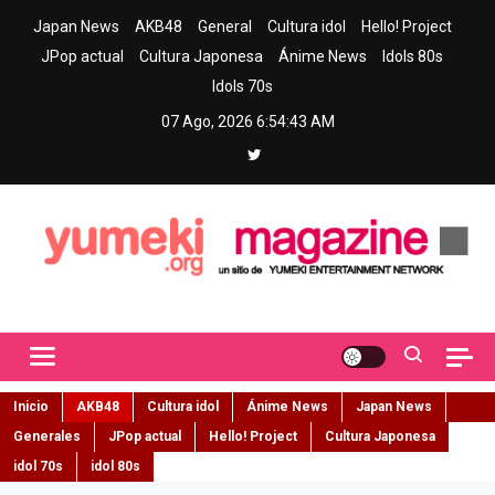
Skip
Japan News
AKB48
General
Cultura idol
Hello! Project
to
JPop actual
Cultura Japonesa
Ánime News
Idols 80s
content
Idols 70s
07 Ago, 2026
6:54:44 AM
Yumeki Magazine
Jpop y musica idol – Tu portal de jpop, movimiento idol y cultura
japonesa en español
Inicio
AKB48
Cultura idol
Ánime News
Japan News
Generales
JPop actual
Hello! Project
Cultura Japonesa
idol 70s
idol 80s