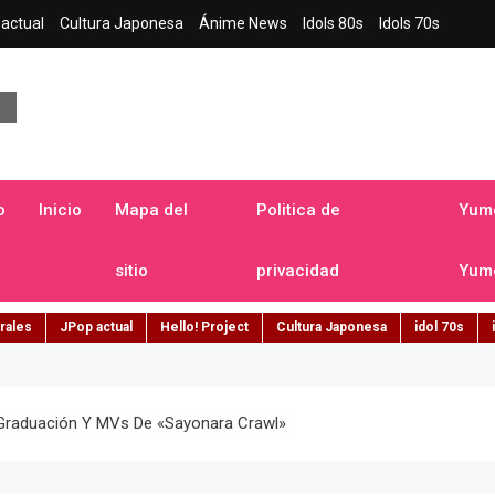
actual
Cultura Japonesa
Ánime News
Idols 80s
Idols 70s
a japonesa en español
o
Inicio
Mapa del
Politica de
Yume
sitio
privacidad
Yume
rales
JPop actual
Hello! Project
Cultura Japonesa
idol 70s
 Graduación Y MVs De «Sayonara Crawl»