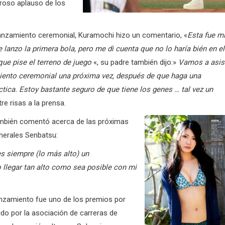
luroso aplauso de los
anzamiento ceremonial, Kuramochi hizo un comentario, «
Esta fue m
 lanzo la primera bola, pero me di cuenta que no lo haría bién en el
e pise el terreno de juego
«, su padre también dijo:»
Vamos a asist
iento ceremonial una próxima vez, después de que haga una
ctica. Estoy bastante seguro de que tiene los genes … tal vez un
ntre risas a la prensa.
mbién comentó acerca de las próximas
nerales Senbatsu:
es siempre (lo más alto) un
o llegar tan alto como sea posible con mi
anzamiento fue uno de los premios por
o por la asociación de carreras de