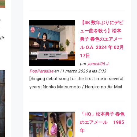
i
【4K 数年ぶりにデビ
ュー曲を歌う】松本
ir
典子 春色のエアメー
ル O.A. 2024 年 02月
17日
por
yumeki05 J-
PopParadise
en 11 marzo 2026 a las 5:33
[Singing debut song for the first time in several
years] Noriko Matsumoto / Haruiro no Air Mail
「HQ」松本典子 春色
のエアメール 1985
年