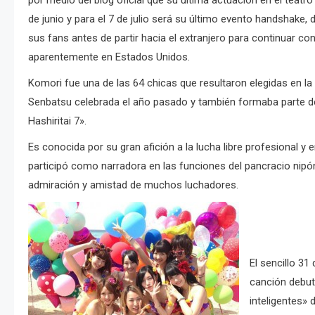
por medio del blog oficial que su última actuación en el teatro
de junio y para el 7 de julio será su último evento handshake,
sus fans antes de partir hacia el extranjero para continuar co
aparentemente en Estados Unidos.
Komori fue una de las 64 chicas que resultaron elegidas en la
Senbatsu celebrada el año pasado y también formaba parte de
Hashiritai 7».
Es conocida por su gran afición a la lucha libre profesional y
participó como narradora en las funciones del pancracio nipón
admiración y amistad de muchos luchadores.
El sencillo 31
canción debut
inteligentes» 