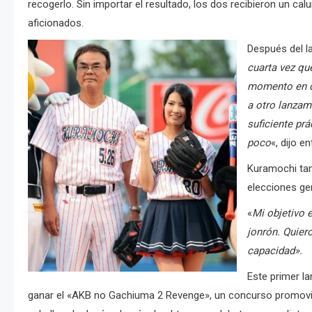
recogerlo. Sin importar el resultado, los dos recibieron un ca
aficionados.
Después del l
cuarta vez que
momento en qu
a otro lanzam
suficiente prá
poco
«, dijo e
Kuramochi ta
elecciones ge
«
Mi objetivo 
jonrón. Quier
capacidad».
Este primer l
ganar el «AKB no Gachiuma 2 Revenge», un concurso promovid