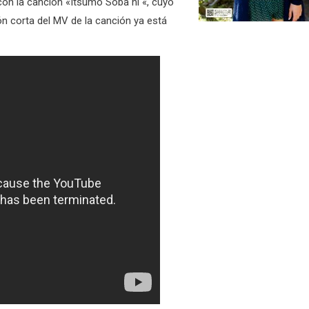
on la canción «Itsumo Soba ni «, cuyo
n corta del MV de la canción ya está