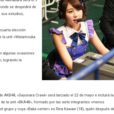
 de Akihabara será el 3
 donde se despedirá de
n sus estudios,
 cuarta elección
 la unit «Watarirouka
 en algunas ocasiones
, logrando la
 de AKB48, «Sayonara Crawl» será lanzado el 22 de mayo e incluirá la
 de la unit «BKA48», formado por las siete integrantes «menos
del grupo y cuya «Baka center» es Rina Kawaei (18), quién después d