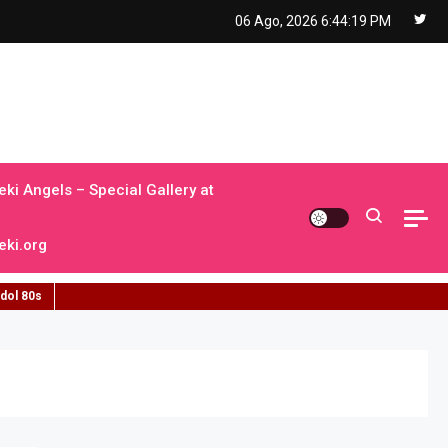
06 Ago, 2026
6:44:20 PM
ki Angels – Special Gallery at
ki.org
idol 80s