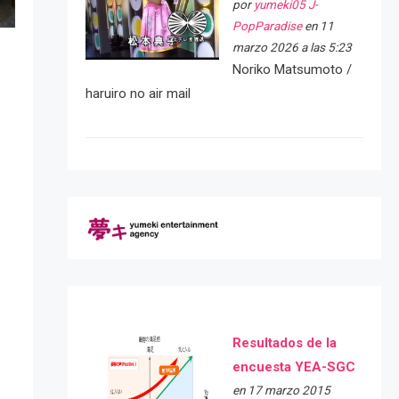
por
yumeki05 J-
PopParadise
en 11
marzo 2026 a las 5:23
Noriko Matsumoto /
haruiro no air mail
Resultados de la
encuesta YEA-SGC
en 17 marzo 2015