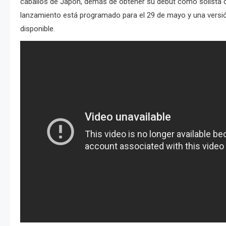
caballos de Japón, demás de obtener su debut como solista c
lanzamiento está programado para el 29 de mayo y una versió
disponible.