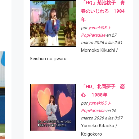
「HQ」菊池桃子 青
春のいじわる 1984
年
por
yumeki05 J-
PopParadise
en 27
marzo 2026 a las 2:51
Momoko Kikuchi /
Seishun no ijiwaru
「HD」北岡夢子 恋
心 1988年
por
yumeki05 J-
PopParadise
en 26
marzo 2026 a las 3:57
Yumeko Kitaoka /
Koigokoro