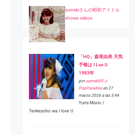
yumekiさんの昭和アイドル
showa videos
「HQ」森尾由美 天気
予報は I Luv U
1983年
por
yumeki05 J-
PopParadise
en 27
marzo 2026 a las 3:44
Yumi Morio /
Tenkeyoho wa I love U