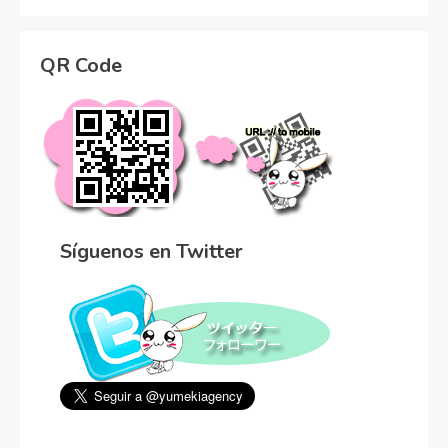
QR Code
Síguenos en Twitter