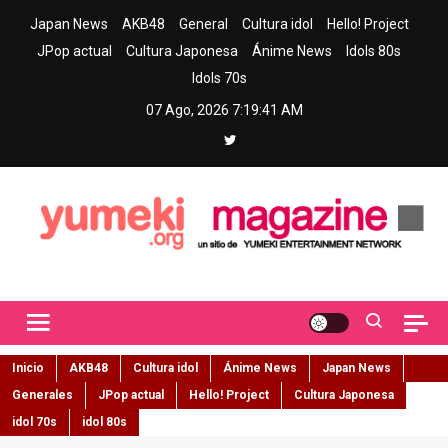
Skip
Japan News
AKB48
General
Cultura idol
Hello! Project
to
JPop actual
Cultura Japonesa
Ánime News
Idols 80s
content
Idols 70s
07 Ago, 2026
7:19:42 AM
Yumeki Magazine
Jpop y musica idol – Tu portal de jpop, movimiento idol y cultura
japonesa en español
Inicio
AKB48
Cultura idol
Ánime News
Japan News
Generales
JPop actual
Hello! Project
Cultura Japonesa
idol 70s
idol 80s