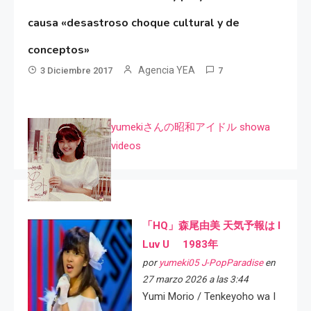
causa «desastroso choque cultural y de
conceptos»
Agencia YEA
3 Diciembre 2017
7
yumekiさんの昭和アイドル showa
videos
「HQ」森尾由美 天気予報は I
Luv U 1983年
por
yumeki05 J-PopParadise
en
27 marzo 2026 a las 3:44
Yumi Morio / Tenkeyoho wa I