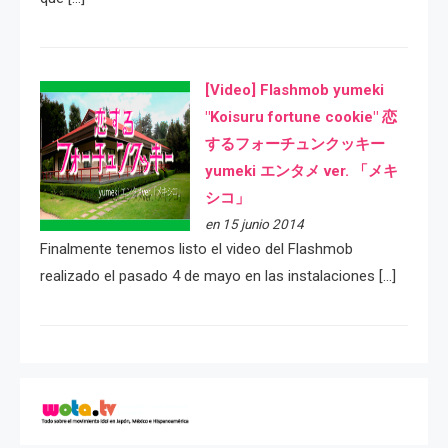
[Video] Flashmob yumeki
"Koisuru fortune cookie" 恋
するフォーチュンクッキー
yumeki エンタメ ver. 「メキ
シコ」
en 15 junio 2014
Finalmente tenemos listo el video del Flashmob
realizado el pasado 4 de mayo en las instalaciones […]