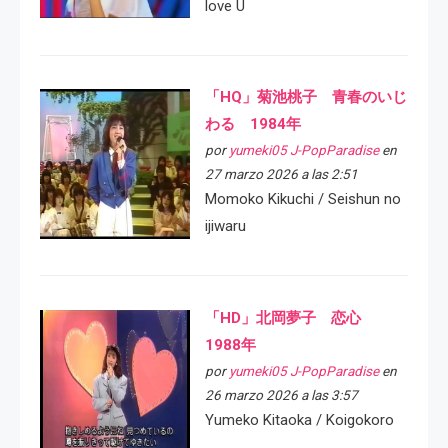
love U
「HQ」菊池桃子 青春のいじ
わる 1984年
por
yumeki05 J-PopParadise
en
27 marzo 2026 a las 2:51
Momoko Kikuchi / Seishun no
ijiwaru
「HD」北岡夢子 恋心
1988年
por
yumeki05 J-PopParadise
en
26 marzo 2026 a las 3:57
Yumeko Kitaoka / Koigokoro