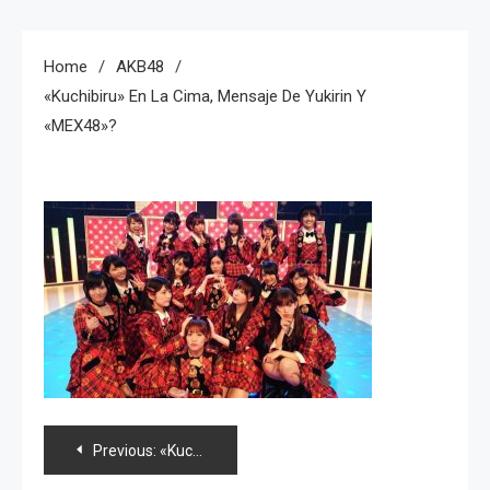
Home
AKB48
«Kuchibiru» En La Cima, Mensaje De Yukirin Y
«MEX48»?
Navegación
Previous:
«Kuchibiru» en la cima, mensaje de Yukirin y «MEX48»?