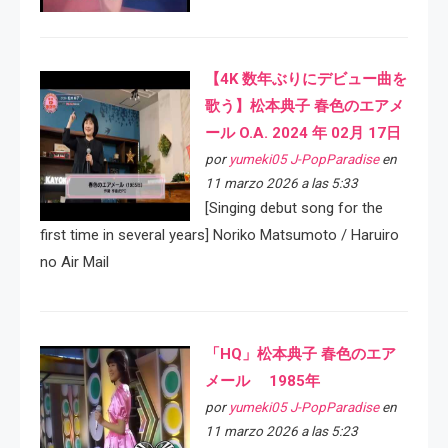
【4K 数年ぶりにデビュー曲を
歌う】松本典子 春色のエアメ
ール O.A. 2024 年 02月 17日
por
yumeki05 J-PopParadise
en
11 marzo 2026 a las 5:33
[Singing debut song for the
first time in several years] Noriko Matsumoto / Haruiro
no Air Mail
「HQ」松本典子 春色のエア
メール 1985年
por
yumeki05 J-PopParadise
en
11 marzo 2026 a las 5:23