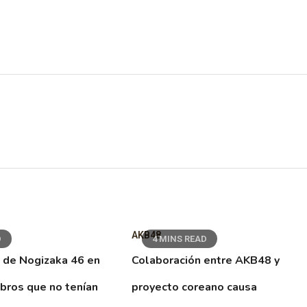
AKB48
D
4 MINS READ
 de Nogizaka 46 en
Colaboración entre AKB48 y
ibros que no tenían
proyecto coreano causa