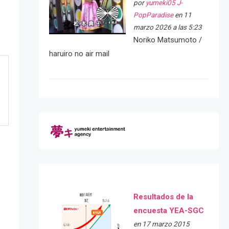
por
yumeki05 J-
PopParadise
en 11
marzo 2026 a las 5:23
Noriko Matsumoto /
haruiro no air mail
Resultados de la
encuesta YEA-SGC
en 17 marzo 2015