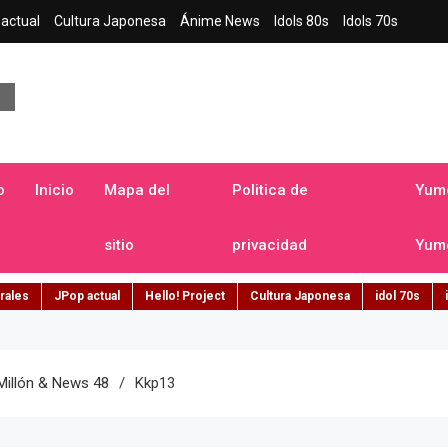
actual
Cultura Japonesa
Ánime News
Idols 80s
Idols 70s
a japonesa en español
o
Inicio
Mapa del
Politica de
Yume
sitio
privacidad
Yume
rales
JPop actual
Hello! Project
Cultura Japonesa
idol 70s
Millón & News 48
Kkp13