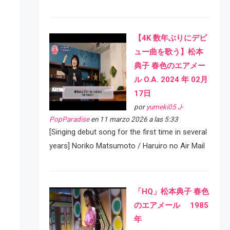
【4K 数年ぶりにデビ
ュー曲を歌う】松本
典子 春色のエアメー
ル O.A. 2024 年 02月
17日
por
yumeki05 J-
PopParadise
en 11 marzo 2026 a las 5:33
[Singing debut song for the first time in several
years] Noriko Matsumoto / Haruiro no Air Mail
「HQ」松本典子 春色
のエアメール 1985
年