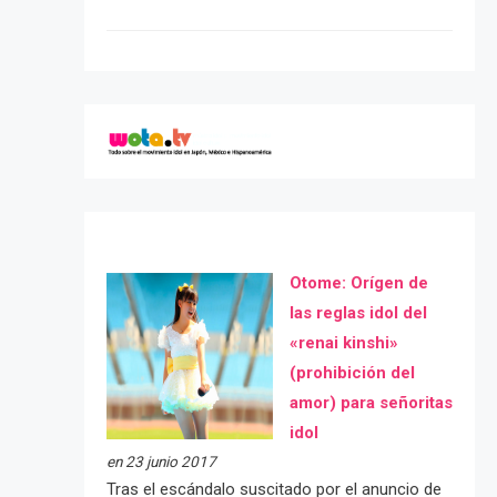
Otome: Orígen de
las reglas idol del
«renai kinshi»
(prohibición del
amor) para señoritas
idol
en 23 junio 2017
Tras el escándalo suscitado por el anuncio de