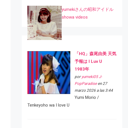
yumekiさんの昭和アイドル
showa videos
「HQ」森尾由美 天気
予報は I Luv U
1983年
por
yumeki05 J-
PopParadise
en 27
marzo 2026 a las 3:44
Yumi Morio /
Tenkeyoho wa I love U