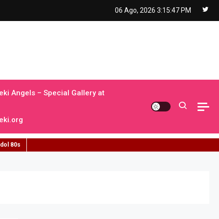
06 Ago, 2026
3:15:48 PM
ki Angels – Special Gallery at
ki.org
idol 80s