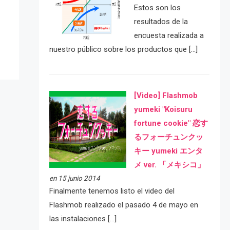
e
Estos son los
resultados de la
encuesta realizada a
nuestro público sobre los productos que […]
[Video] Flashmob
yumeki "Koisuru
fortune cookie" 恋す
るフォーチュンクッ
キー yumeki エンタ
メ ver. 「メキシコ」
en 15 junio 2014
Finalmente tenemos listo el video del
Flashmob realizado el pasado 4 de mayo en
las instalaciones […]