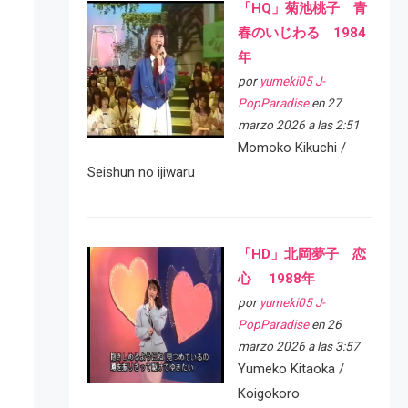
「HQ」菊池桃子 青
春のいじわる 1984
年
por
yumeki05 J-
PopParadise
en 27
marzo 2026 a las 2:51
Momoko Kikuchi /
Seishun no ijiwaru
「HD」北岡夢子 恋
心 1988年
por
yumeki05 J-
PopParadise
en 26
marzo 2026 a las 3:57
Yumeko Kitaoka /
Koigokoro