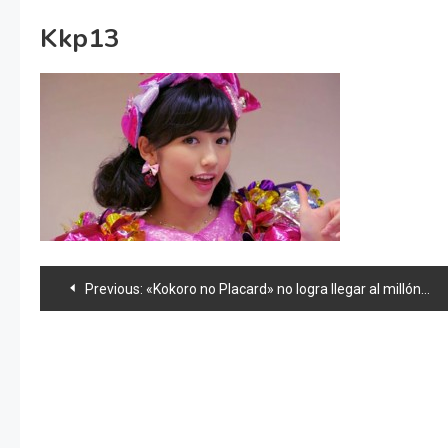
Kkp13
Navegación
Previous:
«Kokoro no Placard» no logra llegar al millón & news 48
de
entradas