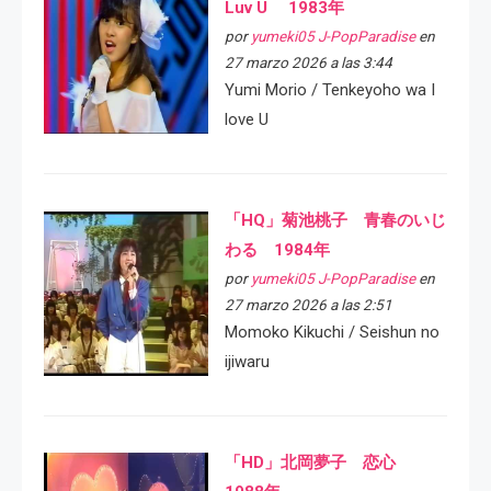
Luv U 1983年
por
yumeki05 J-PopParadise
en
27 marzo 2026 a las 3:44
Yumi Morio / Tenkeyoho wa I
love U
「HQ」菊池桃子 青春のいじ
わる 1984年
por
yumeki05 J-PopParadise
en
27 marzo 2026 a las 2:51
Momoko Kikuchi / Seishun no
ijiwaru
「HD」北岡夢子 恋心