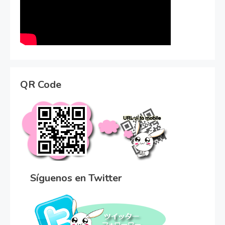
QR Code
Síguenos en Twitter