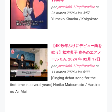
1988年
por
yumeki05 J-PopParadise
en
26 marzo 2026 a las 3:57
Yumeko Kitaoka / Koigokoro
【4K 数年ぶりにデビュー曲を
歌う】松本典子 春色のエアメ
ール O.A. 2024 年 02月 17日
por
yumeki05 J-PopParadise
en
11 marzo 2026 a las 5:33
[Singing debut song for the
first time in several years] Noriko Matsumoto / Haruiro
no Air Mail