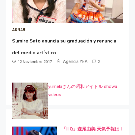
AKB48
Sumire Sato anuncia su graduación y renuncia
del medio artístico
Agencia YEA
12 Noviembre 2017
2
yumekiさんの昭和アイドル showa
videos
「HQ」森尾由美 天気予報は I