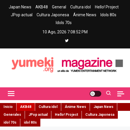
Skip
Japan News
AKB48
General
Cultura idol
Hello! Project
to
JPop actual
Cultura Japonesa
Ánime News
Idols 80s
content
Idols 70s
10 Ago, 2026
7:08:53 PM
Yumeki Magazine
Jpop y musica idol – Tu portal de jpop, movimiento idol y cultura
japonesa en español
Inicio
AKB48
Cultura idol
Ánime News
Japan News
Generales
JPop actual
Hello! Project
Cultura Japonesa
idol 70s
idol 80s