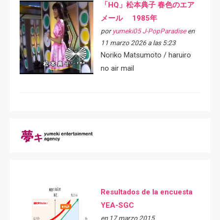
「HQ」松本典子 春色のエア
メール 1985年
por
yumeki05 J-PopParadise
en
11 marzo 2026 a las 5:23
Noriko Matsumoto / haruiro
no air mail
Resultados de la encuesta
YEA-SGC
en 17 marzo 2015