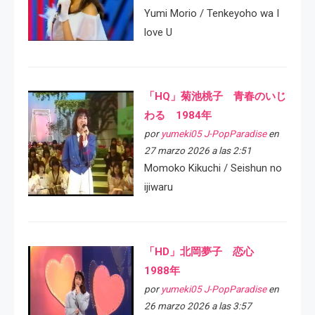
Yumi Morio / Tenkeyoho wa I
love U
「HQ」菊池桃子 青春のいじ
わる 1984年
por
yumeki05 J-PopParadise
en
27 marzo 2026 a las 2:51
Momoko Kikuchi / Seishun no
ijiwaru
「HD」北岡夢子 恋心
1988年
por
yumeki05 J-PopParadise
en
26 marzo 2026 a las 3:57