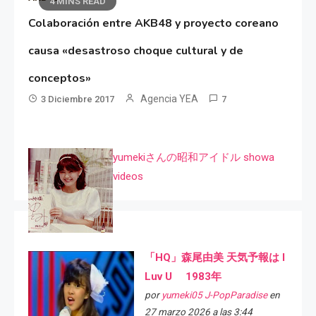
4 MINS READ
Colaboración entre AKB48 y proyecto coreano
causa «desastroso choque cultural y de
conceptos»
Agencia YEA
3 Diciembre 2017
7
yumekiさんの昭和アイドル showa
videos
「HQ」森尾由美 天気予報は I
Luv U 1983年
por
yumeki05 J-PopParadise
en
27 marzo 2026 a las 3:44