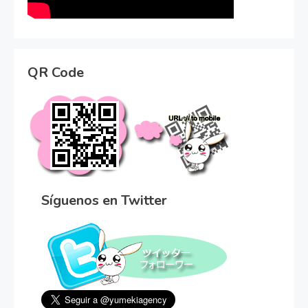
QR Code
Síguenos en Twitter