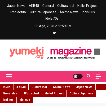
Skip
Japan News
AKB48
General
Cultura idol
Hello! Project
to
JPop actual
Cultura Japonesa
Ánime News
Idols 80s
content
Idols 70s
08 Ago, 2026
2:59:00 PM
Yumeki Magazine
Jpop y musica idol – Tu portal de jpop, movimiento idol y cultura
japonesa en español
Inicio
AKB48
Cultura idol
Ánime News
Japan News
Generales
JPop actual
Hello! Project
Cultura Japonesa
idol 70s
idol 80s