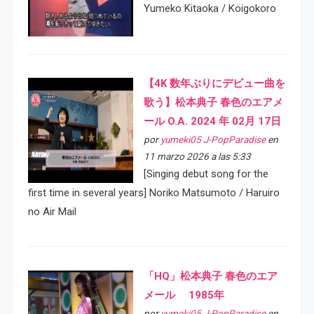
Yumeko Kitaoka / Koigokoro
【4K 数年ぶりにデビュー曲を
歌う】松本典子 春色のエアメ
ール O.A. 2024 年 02月 17日
por
yumeki05 J-PopParadise
en
11 marzo 2026 a las 5:33
[Singing debut song for the
first time in several years] Noriko Matsumoto / Haruiro
no Air Mail
「HQ」松本典子 春色のエア
メール 1985年
por
yumeki05 J-PopParadise
en