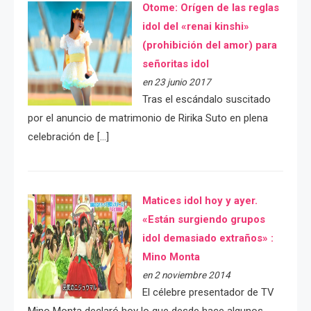
Otome: Orígen de las reglas
idol del «renai kinshi»
(prohibición del amor) para
señoritas idol
en 23 junio 2017
Tras el escándalo suscitado
por el anuncio de matrimonio de Ririka Suto en plena
celebración de […]
Matices idol hoy y ayer.
«Están surgiendo grupos
idol demasiado extraños» :
Mino Monta
en 2 noviembre 2014
El célebre presentador de TV
Mino Monta declaró hoy lo que desde hace algunos