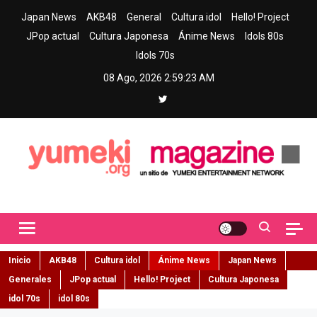
Skip
Japan News
AKB48
General
Cultura idol
Hello! Project
to
JPop actual
Cultura Japonesa
Ánime News
Idols 80s
content
Idols 70s
08 Ago, 2026
2:59:24 AM
Yumeki Magazine
Jpop y musica idol – Tu portal de jpop, movimiento idol y cultura
japonesa en español
Inicio
AKB48
Cultura idol
Ánime News
Japan News
Generales
JPop actual
Hello! Project
Cultura Japonesa
idol 70s
idol 80s