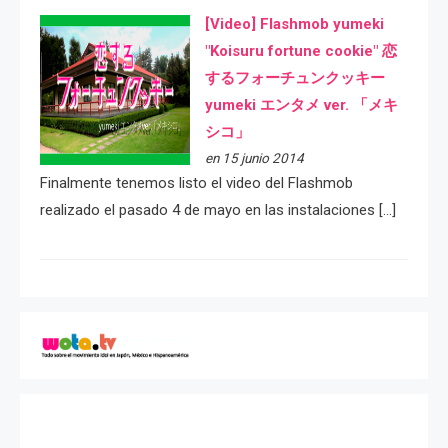
[Video] Flashmob yumeki
"Koisuru fortune cookie" 恋
するフォーチュンクッキー
yumeki エンタメ ver. 「メキ
シコ」
en 15 junio 2014
Finalmente tenemos listo el video del Flashmob
realizado el pasado 4 de mayo en las instalaciones […]