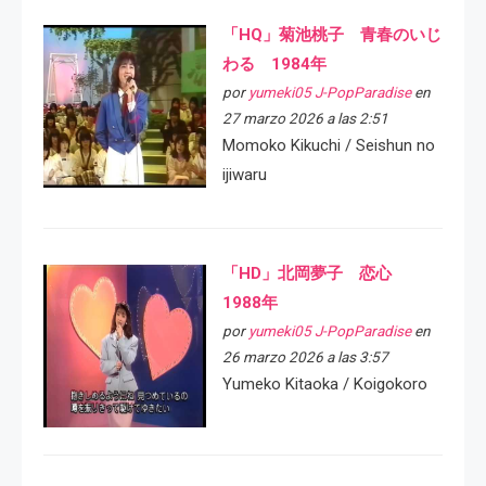
「HQ」菊池桃子 青春のいじ
わる 1984年
por
yumeki05 J-PopParadise
en
27 marzo 2026 a las 2:51
Momoko Kikuchi / Seishun no
ijiwaru
「HD」北岡夢子 恋心
1988年
por
yumeki05 J-PopParadise
en
26 marzo 2026 a las 3:57
Yumeko Kitaoka / Koigokoro