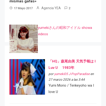
mismas gafas»
Agencia YEA
17 Mayo 2017
2
yumekiさんの昭和アイドル showa
videos
「HQ」森尾由美 天気予報は I
Luv U 1983年
por
yumeki05 J-PopParadise
en
27 marzo 2026 a las 3:44
Yumi Morio / Tenkeyoho wa I
love U