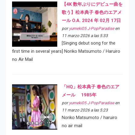
【4K 数年ぶりにデビュー曲を
歌う】松本典子 春色のエアメ
ール O.A. 2024 年 02月 17日
por
yumeki05 J-PopParadise
en
11 marzo 2026 a las 5:33
[Singing debut song for the
first time in several years] Noriko Matsumoto / Haruiro
no Air Mail
「HQ」松本典子 春色のエア
メール 1985年
por
yumeki05 J-PopParadise
en
11 marzo 2026 a las 5:23
Noriko Matsumoto / haruiro
no air mail