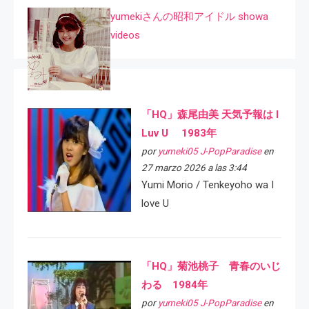
yumekiさんの昭和アイドル showa
videos
「HQ」森尾由美 天気予報は I
Luv U 1983年
por
yumeki05 J-PopParadise
en
27 marzo 2026 a las 3:44
Yumi Morio / Tenkeyoho wa I
love U
「HQ」菊池桃子 青春のいじ
わる 1984年
por
yumeki05 J-PopParadise
en