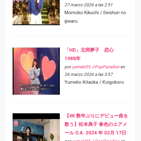
27 marzo 2026 a las 2:51
Momoko Kikuchi / Seishun no
ijiwaru
「HD」北岡夢子 恋心
1988年
por
yumeki05 J-PopParadise
en
26 marzo 2026 a las 3:57
Yumeko Kitaoka / Koigokoro
【4K 数年ぶりにデビュー曲を
歌う】松本典子 春色のエアメ
ール O.A. 2024 年 02月 17日