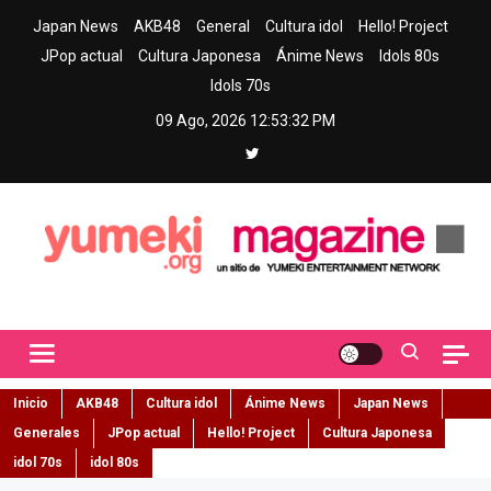
Skip
Japan News
AKB48
General
Cultura idol
Hello! Project
to
JPop actual
Cultura Japonesa
Ánime News
Idols 80s
content
Idols 70s
09 Ago, 2026
12:53:34 PM
Yumeki Magazine
Jpop y musica idol – Tu portal de jpop, movimiento idol y cultura
japonesa en español
Inicio
AKB48
Cultura idol
Ánime News
Japan News
Generales
JPop actual
Hello! Project
Cultura Japonesa
idol 70s
idol 80s