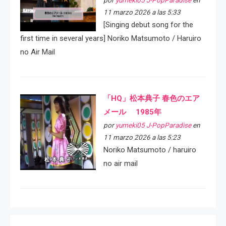
por
yumeki05 J-PopParadise
en
11 marzo 2026 a las 5:33
[Singing debut song for the
first time in several years] Noriko Matsumoto / Haruiro
no Air Mail
「HQ」松本典子 春色のエア
メール 1985年
por
yumeki05 J-PopParadise
en
11 marzo 2026 a las 5:23
Noriko Matsumoto / haruiro
no air mail