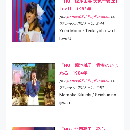
「HQ」森尾由美 天気予報は I
Luv U 1983年
por
yumeki05 J-PopParadise
en
27 marzo 2026 a las 3:44
Yumi Morio / Tenkeyoho wa I
love U
「HQ」菊池桃子 青春のいじ
わる 1984年
por
yumeki05 J-PopParadise
en
27 marzo 2026 a las 2:51
Momoko Kikuchi / Seishun no
ijiwaru
「HD」北岡夢子 恋心