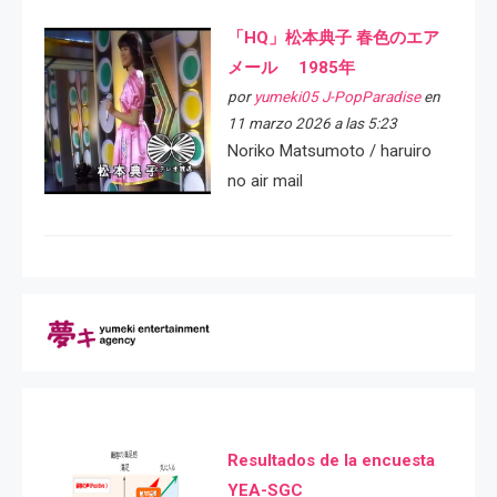
「HQ」松本典子 春色のエア
メール 1985年
por
yumeki05 J-PopParadise
en
11 marzo 2026 a las 5:23
Noriko Matsumoto / haruiro
no air mail
Resultados de la encuesta
YEA-SGC