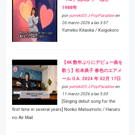
1988年
por
yumeki05 J-PopParadise
en
26 marzo 2026 a las 3:57
Yumeko Kitaoka / Koigokoro
【4K 数年ぶりにデビュー曲を
歌う】松本典子 春色のエアメ
ール O.A. 2024 年 02月 17日
por
yumeki05 J-PopParadise
en
11 marzo 2026 a las 5:33
[Singing debut song for the
first time in several years] Noriko Matsumoto / Haruiro
no Air Mail