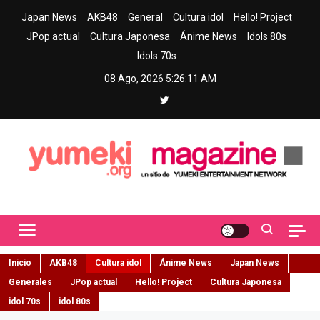
Skip
Japan News
AKB48
General
Cultura idol
Hello! Project
to
JPop actual
Cultura Japonesa
Ánime News
Idols 80s
content
Idols 70s
08 Ago, 2026
5:26:12 AM
Yumeki Magazine
Jpop y musica idol – Tu portal de jpop, movimiento idol y cultura
japonesa en español
Inicio
AKB48
Cultura idol
Ánime News
Japan News
Generales
JPop actual
Hello! Project
Cultura Japonesa
idol 70s
idol 80s