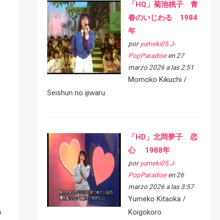
「HQ」菊池桃子 青
春のいじわる 1984
年
por
yumeki05 J-
PopParadise
en 27
marzo 2026 a las 2:51
Momoko Kikuchi /
Seishun no ijiwaru
「HD」北岡夢子 恋
心 1988年
por
yumeki05 J-
PopParadise
en 26
marzo 2026 a las 3:57
Yumeko Kitaoka /
o
Koigokoro