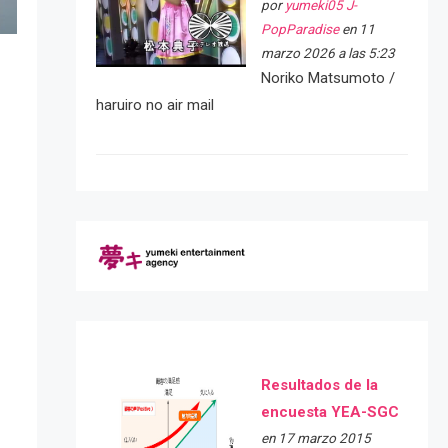
por
yumeki05 J-
PopParadise
en 11
marzo 2026 a las 5:23
Noriko Matsumoto /
haruiro no air mail
Resultados de la
encuesta YEA-SGC
en 17 marzo 2015