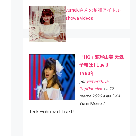
yumekiさんの昭和アイドル
showa videos
「HQ」森尾由美 天気
予報は I Luv U
1983年
por
yumeki05 J-
PopParadise
en 27
marzo 2026 a las 3:44
Yumi Morio /
Tenkeyoho wa I love U