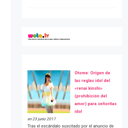
Otome: Orígen de
las reglas idol del
«renai kinshi»
(prohibición del
amor) para señoritas
idol
en 23 junio 2017
Tras el escándalo suscitado por el anuncio de