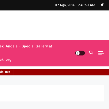
07 Ago, 2026
12:48:55 AM
ki Angels – Special Gallery at
ki.org
idol 80s